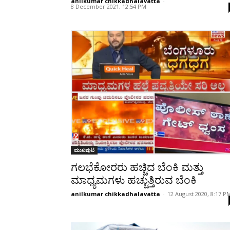
anilkumar chikkadhalavatta
-
8 December 2021, 12:54 PM
ಮುಖಪುಟ
ಗಲಭೆಕೋರರು ಹಚ್ಚಿದ ಬೆಂಕಿ ಮತ್ತು
ಮಾಧ್ಯಮಗಳು ಹಚ್ಚುತ್ತಿರುವ ಬೆಂಕಿ
anilkumar chikkadhalavatta
-
12 August 2020, 8:17 P