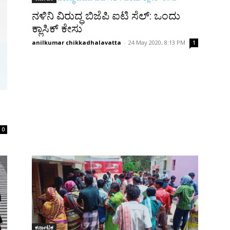
ನಳಿನಿ ವಿರುದ್ಧ ಬಿಜೆಪಿ ಐಟಿ ಸೆಲ್: ಒಂದು
ಕ್ಲಾಸಿಕ್ ಕೇಸು
anilkumar chikkadhalavatta
-
24 May 2020, 8:13 PM
1
0
ಕರ್ನಾಟಕ