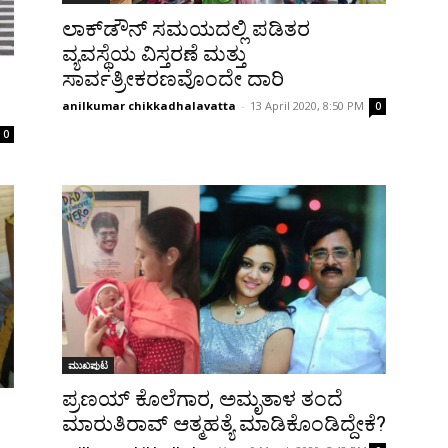
ಲಾಕ್‌ಡೌನ್ ಸಮಯದಲ್ಲಿ ಪಡಿತರ
ವ್ಯವಸ್ಥೆಯ ವಿಸ್ತರಣೆ ಮತ್ತು
ಸಾರ್ವತ್ರೀಕರಣವೊಂದೇ ದಾರಿ
anilkumar chikkadhalavatta
-
13 April 2020, 8:50 PM
0
0
ಮುಖಪುಟ
ಪ್ರಣಯ್‌ ಕೊಲೆಗಾರ, ಅಮೃತಾಳ ತಂದೆ
ಮಾರುತಿರಾವ್‌ ಆತ್ಮಹತ್ಯೆ ಮಾಡಿಕೊಂಡಿದ್ದೇಕೆ?