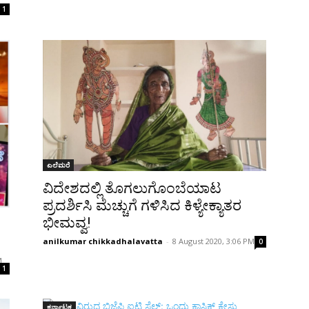
1
ಎಲೆಮರೆ
ವಿದೇಶದಲ್ಲಿ ತೊಗಲುಗೊಂಬೆಯಾಟ
ಪ್ರದರ್ಶಿಸಿ ಮೆಚ್ಚುಗೆ ಗಳಿಸಿದ ಕಿಳ್ಯೇಕ್ಯಾತರ
ಭೀಮವ್ವ!
anilkumar chikkadhalavatta
-
8 August 2020, 3:06 PM
0
M
1
ಕರ್ನಾಟಕ