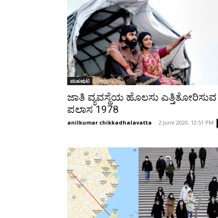
ಮುಖಪುಟ
ಜಾತಿ ವ್ಯವಸ್ಥೆಯ ಹೊಲಸು ಎತ್ತಿತೋರಿಸುವ
ಪಲಾಸ 1978
anilkumar chikkadhalavatta
-
2 June 2020, 12:51 PM