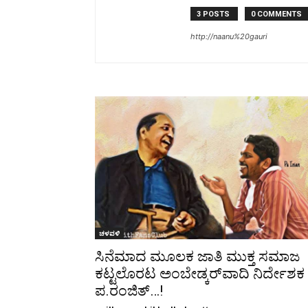
Share
3 POSTS
0 COMMENTS
http://naanu%20gauri
ಚಳವಳಿ
ಸಿನೆಮಾದ ಮೂಲಕ ಜಾತಿ ಮುಕ್ತ ಸಮಾಜ
ಕಟ್ಟಲೊರಟ ಅಂಬೇಡ್ಕರ್‌ವಾದಿ ನಿರ್ದೇಶಕ
ಪ.ರಂಜಿತ್‌…!