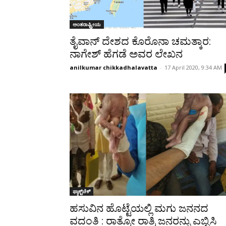
ಅಂತರಾಷ್ಟ್ರೀಯ
ತೈವಾನ್ ದೇಶದ ಕೊರೊನಾ ಚಮತ್ಕಾರ:
ನಾಗೇಶ್‌ ಹೆಗಡೆ ಅವರ ಲೇಖನ
anilkumar chikkadhalavatta
-
17 April 2020, 9:34 AM
ಫ್ಯಾಕ್ಟ್‌ಚೆಕ್
ಹಸುವಿನ ಹೊಟ್ಟೆಯಲ್ಲಿ ಮಗು ಜನನದ
ವದಂತಿ : ರಾತ್ರೋ ರಾತ್ರಿ ಜನರನ್ನು ಎಬ್ಬಿಸಿ