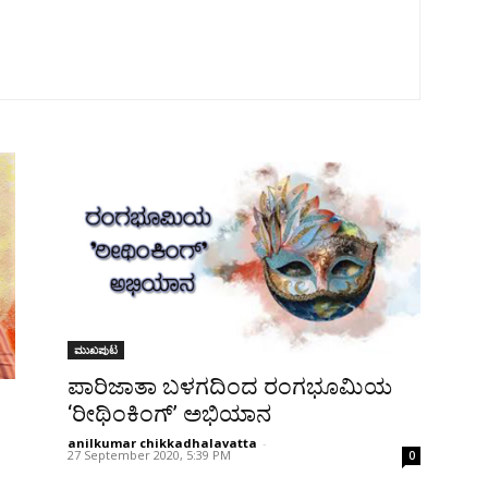
ಮುಖಪುಟ
ಪಾರಿಜಾತಾ ಬಳಗದಿಂದ ರಂಗಭೂಮಿಯ
‘ರೀಥಿಂಕಿಂಗ್’ ಅಭಿಯಾನ
anilkumar chikkadhalavatta
-
27 September 2020, 5:39 PM
0