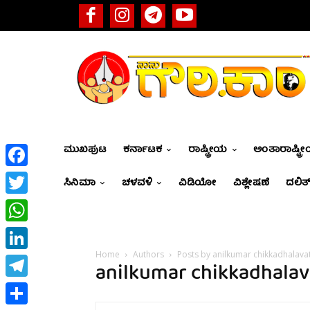
ಮುಖಪುಟ
ಕರ್ನಾಟಕ
ರಾಷ್ಟ್ರೀಯ
ಅಂತಾರಾಷ್ಟ್ರ
Facebook
ಸಿನಿಮಾ
ಚಳವಳಿ
ವಿಡಿಯೋ
ವಿಶ್ಲೇಷಣೆ
ದಲಿತ್
Twitter
WhatsApp
Home
Authors
Posts by anilkumar chikkadhalava
LinkedIn
anilkumar chikkadhalav
Telegram