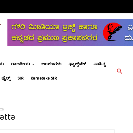
ೀಯ
ರಾಜಕೀಯ
ಅಂಕಣಗಳು
ಫ್ಯಾಕ್ಟ್‌ಚೆಕ್
ಸಾಹಿತ್ಯ
 ಫೈಲ್ಸ್
SIR
Karnataka SIR
tta
atta