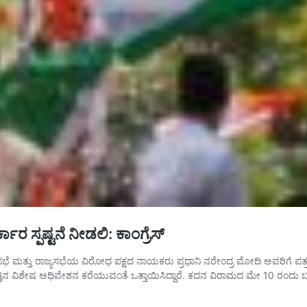
ಾರ ಸ್ಪಷ್ಟನೆ ನೀಡಲಿ: ಕಾಂಗ್ರೆಸ್
ಸಭೆ ಮತ್ತು ರಾಜ್ಯಸಭೆಯ ವಿರೋಧ ಪಕ್ಷದ ನಾಯಕರು ಪ್ರಧಾನಿ ನರೇಂದ್ರ ಮೋದಿ ಅವರಿಗೆ ಪತ
್ತಿನ ವಿಶೇಷ ಅಧಿವೇಶನ ಕರೆಯುವಂತೆ ಒತ್ತಾಯಿಸಿದ್ದಾರೆ. ಕದನ ವಿರಾಮದ ಮೇ 10 ರಂದು ಬ