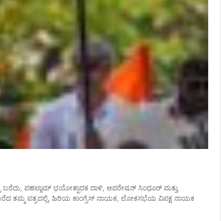
್ರ ಬರೆದು, ಪಹಲ್ಗಾಮ್ ಭಯೋತ್ಪಾದಕ ದಾಳಿ, ಆಪರೇಷನ್ ಸಿಂಧೂರ್ ಮತ್ತು
ರೆದ ತಮ್ಮ ಪತ್ರದಲ್ಲಿ, ಹಿರಿಯ ಕಾಂಗ್ರೆಸ್ ನಾಯಕ, ಲೋಕಸಭೆಯ ವಿಪಕ್ಷ ನಾಯಕ