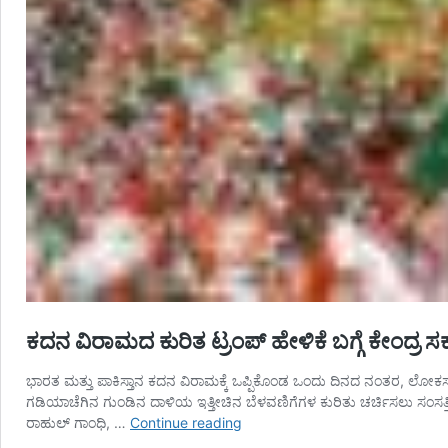
ಕದನ ವಿರಾಮದ ಕುರಿತ ಟ್ರಂಪ್ ಹೇಳಿಕೆ ಬಗ್ಗೆ ಕೇಂದ್ರ ಸರ್ಕ
ಭಾರತ ಮತ್ತು ಪಾಕಿಸ್ತಾನ ಕದನ ವಿರಾಮಕ್ಕೆ ಒಪ್ಪಿಕೊಂಡ ಒಂದು ದಿನದ ನಂತರ, ಲೋಕ
ಗಡಿಯಾಚೆಗಿನ ಗುಂಡಿನ ದಾಳಿಯ ಇತ್ತೀಚಿನ ಬೆಳವಣಿಗೆಗಳ ಕುರಿತು ಚರ್ಚಿಸಲು ಸಂಸತ
ಕದನ
ರಾಹುಲ್ ಗಾಂಧಿ, …
Continue reading
ವಿರಾಮದ