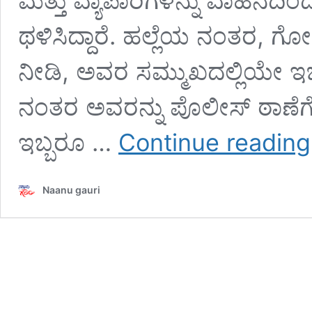
ಮತ್ತು ವ್ಯಾಪಾರಿಗಳನ್ನು ವಾಹನದಿ
ಥಳಿಸಿದ್ದಾರೆ. ಹಲ್ಲೆಯ ನಂತರ, ಗ
ನೀಡಿ, ಅವರ ಸಮ್ಮುಖದಲ್ಲಿಯೇ ಇಬ್ಬರು
ನಂತರ ಅವರನ್ನು ಪೊಲೀಸ್ ಠಾಣೆಗೆ
ಇಬ್ಬರೂ …
Continue reading
Naanu gauri