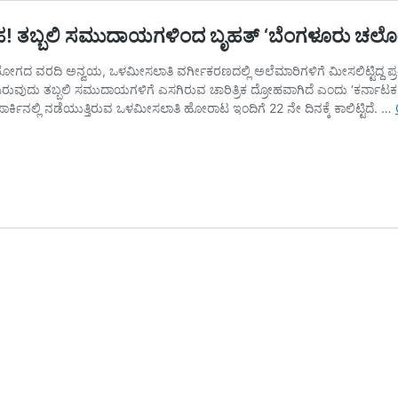
ರೋಹ! ತಬ್ಬಲಿ ಸಮುದಾಯಗಳಿಂದ ಬೃಹತ್ ‘ಬೆಂಗಳೂರು ಚಲ
ಗದ ವರದಿ ಅನ್ವಯ, ಒಳಮೀಸಲಾತಿ ವರ್ಗೀಕರಣದಲ್ಲಿ ಅಲೆಮಾರಿಗಳಿಗೆ ಮೀಸಲಿಟ್ಟಿದ್ದ ಪ್ರತ್ಯ
ಿರುವುದು ತಬ್ಬಲಿ ಸಮುದಾಯಗಳಿಗೆ ಎಸಗಿರುವ ಚಾರಿತ್ರಿಕ ದ್ರೋಹವಾಗಿದೆ ಎಂದು ‘ಕರ್ನ
 ಪಾರ್ಕಿನಲ್ಲಿ ನಡೆಯುತ್ತಿರುವ ಒಳಮೀಸಲಾತಿ ಹೋರಾಟ ಇಂದಿಗೆ 22 ನೇ ದಿನಕ್ಕೆ ಕಾಲಿಟ್ಟಿದೆ. …