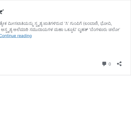
ೋ’
ೇಕ ಮೀಸಲಾತಿಯನ್ನು ಸ್ಪೃಶ್ಯ ಜಾತಿಗಳಿರುವ ‘ಸಿ’ ಗುಂಪಿಗೆ (ಲಂಬಾಣಿ, ಭೋವಿ,
ಾಟಕ ಅಸ್ಪೃಶ್ಯ ಅಲೆಮಾರಿ ಸಮುದಾಯಗಳ ಮಹಾ ಒಕ್ಕೂಟ’ ಬೃಹತ್ ‘ಬೆಂಗಳೂರು ಚಲೋ’
ಒಳಮೀಸಲಾತಿಯಲ್ಲಿ
Continue reading
ಅಲೆಮಾರಿಗಳಿಗೆ
ಚಾರಿತ್ರಿಕ
ದ್ರೋಹ!
ತಬ್ಬಲಿ
Comment
0
ಸಮುದಾಯಗಳಿಂದ
ಬೃಹತ್
‘ಬೆಂಗಳೂರು
ಚಲೋ’