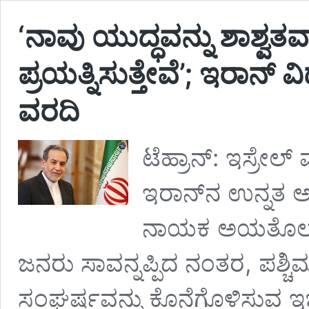
‘ನಾವು ಯುದ್ಧವನ್ನು ಶಾಶ್ವತ
ಪ್ರಯತ್ನಿಸುತ್ತೇವೆ’; ಇರಾನ್ 
ವರದಿ
ಟೆಹ್ರಾನ್: ಇಸ್ರೇ
ಇರಾನ್‌ನ ಉನ್ನತ ಅಧ
ನಾಯಕ ಅಯತೊಲ್ಲಾ
ಜನರು ಸಾವನ್ನಪ್ಪಿದ ನಂತರ, ಪಶ್ಚಿಮ
ಸಂಘರ್ಷವನ್ನು ಕೊನೆಗೊಳಿಸುವ ಇಚ