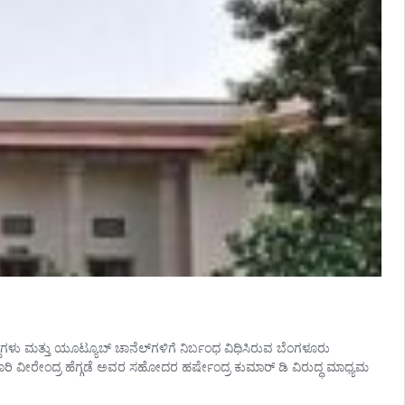
ೆಗಳು ಮತ್ತು ಯೂಟ್ಯೂಬ್ ಚಾನೆಲ್‌ಗಳಿಗೆ ನಿರ್ಬಂಧ ವಿಧಿಸಿರುವ ಬೆಂಗಳೂರು
ಕಾರಿ ವೀರೇಂದ್ರ ಹೆಗ್ಗಡೆ ಅವರ ಸಹೋದರ ಹರ್ಷೇಂದ್ರ ಕುಮಾರ್ ಡಿ ವಿರುದ್ಧ ಮಾಧ್ಯಮ