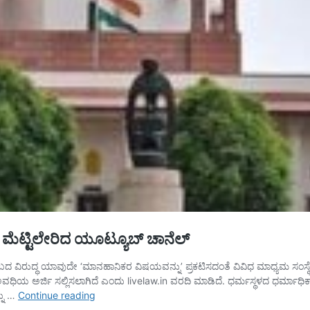
ಟ್ ಮೆಟ್ಟಿಲೇರಿದ ಯೂಟ್ಯೂಬ್ ಚಾನೆಲ್
ುಂಬದ ವಿರುದ್ಧ ಯಾವುದೇ ‘ಮಾನಹಾನಿಕರ ವಿಷಯವನ್ನು’ ಪ್ರಕಟಿಸದಂತೆ ವಿವಿಧ ಮಾಧ್ಯಮ ಸಂಸ್ಥ
 ಅವಧಿಯ ಅರ್ಜಿ ಸಲ್ಲಿಸಲಾಗಿದೆ ಎಂದು livelaw.in ವರದಿ ಮಾಡಿದೆ. ಧರ್ಮಸ್ಥಳದ ಧರ್ಮಾಧಿ
ಧರ್ಮಸ್ಥಳ
ನು …
Continue reading
ಸುದ್ದಿ