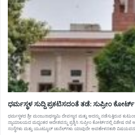
ಧರ್ಮಸ್ಥಳ ಸುದ್ದಿ ಪ್ರಕಟಿಸದಂತೆ ತಡೆ: ಸುಪ್ರೀಂ ಕೋರ್
ಧರ್ಮಸ್ಥಳದ ಶ್ರೀ ಮಂಜುನಾಥಸ್ವಾಮಿ ದೇವಸ್ಥಾನ ಮತ್ತು ಅದನ್ನು ನಡೆಸುತ್ತಿರುವ ಕುಟ
ನ್ಯಾಯಾಲಯದ ಮಧ್ಯಂತರ ಆದೇಶವನ್ನು ಪ್ರಶ್ನಿಸಿ ಸುಪ್ರೀಂ ಕೋರ್ಟ್‌ನಲ್ಲಿ ವಿಶೇಷ ರಜೆ
ಸಂಸ್ಥೆಗಳು ಮತ್ತು ಯೂಟ್ಯೂಬ್ ಚಾನೆಲ್‌ಗಳು ಯಾವುದೇ ಅವಹೇಳನಕಾರಿ ವಿಷಯವನ್