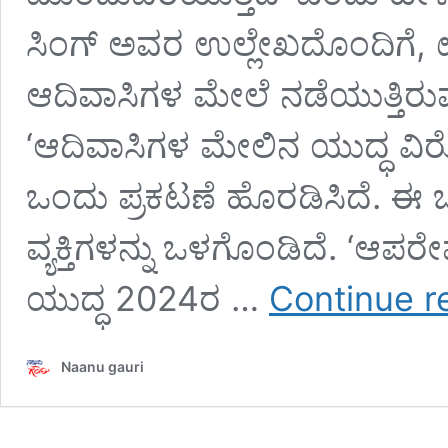
ಸಿಂಗ್ ಅವರ ಉಲ್ಲೇಖದೊಂದಿಗೆ, 
ಆದಿವಾಸಿಗಳ ಮೇಲೆ ನಡೆಯುತ್ತಿರು
‘ಆದಿವಾಸಿಗಳ ಮೇಲಿನ ಯುದ್ಧ ವಿ
ಒಂದು ಪ್ರಕಟಣೆ ಹೊರಡಿಸಿದೆ. ಈ 
ವ್ಯಕ್ತಿಗಳನ್ನು ಒಳಗೊಂಡಿದೆ. ‘ಆ
ಯುದ್ಧ 2024ರ …
Continue r
Naanu gauri