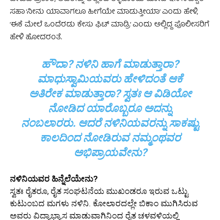
ಸಹಾ ‘ನೀನು ಯಾವಾಗಲೂ ಹೀಗೆಯೇ ಮಾಡುತ್ತೀಯಾ’ ಎಂದು ಹೇಳಿ,
‘ಈಕೆ ಮೇಲೆ ಒಂದೆರಡು ಕೇಸು ಫಿಟ್ ಮಾಡ್ರಿ’ ಎಂದು ಅಲ್ಲಿದ್ದ ಪೊಲೀಸರಿಗೆ
ಹೇಳಿ ಹೋದರಂತೆ.
ಹೌದಾ? ನಳಿನಿ ಹಾಗೆ ಮಾಡುತ್ತಾರಾ?
ಮಾಧುಸ್ವಾಮಿಯವರು ಹೇಳಿದಂತೆ ಆಕೆ
ಅತಿರೇಕ ಮಾಡುತ್ತಾರಾ? ಸ್ವತಃ ಆ ವಿಡಿಯೋ
ನೋಡಿದ ಯಾರೊಬ್ಬರೂ ಅದನ್ನು
ನಂಬಲಾರರು. ಆದರೆ ನಳಿನಿಯವರನ್ನು ಸಾಕಷ್ಟು
ಕಾಲದಿಂದ ನೋಡಿರುವ ನಮ್ಮಂಥವರ
ಅಭಿಪ್ರಾಯವೇನು?
ನಳಿನಿಯವರ ಹಿನ್ನೆಲೆಯೇನು?
ಸ್ವತಃ ರೈತರೂ, ರೈತ ಸಂಘಟನೆಯ ಮುಖಂಡರೂ ಇರುವ ಒಟ್ಟು
ಕುಟುಂಬದ ಮಗಳು ನಳಿನಿ. ಕೋಲಾರದಲ್ಲೇ ಬಿಕಾಂ ಮುಗಿಸಿರುವ
ಅವರು ವಿದ್ಯಾಭ್ಯಾಸ ಮಾಡುವಾಗಿನಿಂದ ರೈತ ಚಳವಳಿಯಲ್ಲಿ