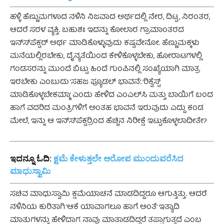
ಹಳ್ಳಿ ಹೆಣ್ಣುಮಗಳಾದ ನಳಿನಿ ನಿಜವಾದ ಅರ್ಥದಲ್ಲಿ ನೇರ, ದಿಟ್ಟ, ನಿರಂತರ,
ಆದರೆ ಸರಳ ವ್ಯಕ್ತಿ. ಬಹುಶಃ ಇದನ್ನು ಕೋಲಾರ ಗ್ರಾಮಾಂತರದ
ಇನ್ಸ್‍ಪೆಕ್ಟರ್ ಅರ್ಥ ಮಾಡಿಕೊಳ್ಳುವುದು ಕಷ್ಟವೇನೋ. ಹೆಣ್ಣುಮಕ್ಕಳು
ಮನೆಯಲ್ಲಿರಬೇಕು, ದೈನ್ಯತೆಯಿಂದ ಕೇಳಿಕೊಳ್ಳಬೇಕು, ಹೋರಾಟಗಳಲ್ಲಿ
ಗಂಡಸರನ್ನು ಮುಂದೆ ಬಿಟ್ಟು ಹಿಂದೆ ಗುಂಪಿನಲ್ಲಿ ಸಂಖ್ಯೆಯಾಗಿ ಮಾತ್ರ
ಇರಬೇಕು ಎಂಬುದು ‘ಸಹಜ ಫ್ಯೂಡಲ್ ಭಾವನೆ’. ‘ರಿಕ್ವೆಸ್ಟ್
ಮಾಡಿಕೊಳ್ಳಬೇಕಮ್ಮಾ’ ಎಂದು ಹೇಳಿದ ಎಂಎಲ್‍ಸಿ ಮತ್ತು ಬಾಯಿಗೆ ಬಂದ
ಹಾಗೆ ವದರಿದ ಮಂತ್ರಿಗಳಿಗೆ ಅಂತಹ ಭಾವನೆ ಇರುವುದು ಎದ್ದು ಕಂಡ
ಮೇಲೆ, ಇನ್ನು ಆ ಇನ್ಸ್‍ಪೆಕ್ಟರ್‍ರಿಂದ ಹೆಚ್ಚಿನ ನಿರೀಕ್ಷೆ ಇಟ್ಟುಕೊಳ್ಳಲಾದೀತೇ?
ಇದನ್ನೂ ಓದಿ:
ಕ್ಷಮೆ ಕೇಳುತ್ತಲೇ ಆರೋಪ ಮುಂದುವರೆಸಿದ
ಮಾಧುಸ್ವಾಮಿ
ಸಚಿವ ಮಾಧುಸ್ವಾಮಿ ಕ್ಷಮೆಯಾಚನೆ ಮಾಡದಿದ್ದರೂ ಆಗುತ್ತಿತ್ತು. ಆದರೆ
ನಳಿನಿಯ ಕುರಿತಾಗಿ ‘ಆಕೆ ಯಾವಾಗಲೂ ಹಾಗೆ ಅಂತೆ’ ಇತ್ಯಾದಿ
ಮಾತುಗಳನ್ನು ಹೇಳಿದಾಗ ನಾವು ಮಾತಾಡದಿದ್ದರೆ ತಪ್ಪಾಗುತ್ತದೆ ಎಂಬ