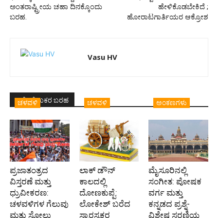
ಅಂತರಾಷ್ಟ್ರೀಯ ಚಹಾ ದಿನಕ್ಕೊಂದು
ಹೇಳಿಕೊಡಬೇಕಿದೆ ;
ಬರಹ.
ಹೋರಾಟಗಾರ್ತಿಯರ ಆಕ್ರೋಶ
Vasu HV
ಇದೇ ಲೇಖಕರ ಬರಹ
ಚಳವಳಿ
ಚಳವಳಿ
ಅಂಕಣಗಳು
ಪ್ರಜಾತಂತ್ರದ
ಲಾಕ್‌ ಡೌನ್‌
ಮೈಸೂರಿನಲ್ಲಿ
ವಿಸ್ತರಣೆ ಮತ್ತು
ಕಾಲದಲ್ಲಿ
ಸಂಗೀತ: ಪೋಷಕ
ಧ್ರುವೀಕರಣ:
ದೋಣಕುಪ್ಪೆ:
ವರ್ಗ ಮತ್ತು
ಚಳವಳಿಗಳ ಗೆಲುವು
ಲೋಕೇಶ್‌ ಬರೆದ
ಕನ್ನಡದ ಪ್ರಶ್ನೆ-
ಮತ್ತು ಸೋಲು
ಸ್ವಾರಸ್ಯಕರ
ವಿಶೇಷ ಸರಣಿಯ