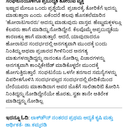
ಸಂಘಟನೆಯೊಳಗೂ ಪ್ರಬುದ್ಧತೆ ತೋರುವ ವ್ಯಕ್ತಿ
ಇಷ್ಟಾದ ಮೇಲೂ ಒಂದು ಪ್ರಶ್ನೆಯಿದೆ. ಪ್ರಚಾರಕ್ಕೆ, ತೋರಿಕೆಗೆ ಇದನ್ನು
ಮಾಡುತ್ತಾರಾ ಎಂದು. ಏಕೆಂದರೆ ಹಲವು ಹೊಸತಲೆಮಾರಿನ
‘ಹೋರಾಟಗಾರರು’ ಅದನ್ನು ಮಾಡುವುದು ವಾಸ್ತವ. ಹೆಣ್ಣುಮಕ್ಕಳಲ್ಲೂ
ಕೆಲವರು ಹಾಗೆ ಮಾಡಿದ್ದು ನೋಡಿದ್ದೇನೆ. ಕೆಲವೊಮ್ಮೆ ಅಪ್ರಬುದ್ಧತೆಯ
ಕಾರಣಕ್ಕೂ ಹಾಗೆ ಮಾಡುತ್ತಾರೆ. ಆದರೆ, ಯಾವುದಾದರೂ
ಹೋರಾಟದ ಸಂದರ್ಭದಲ್ಲಿ ಅನಗತ್ಯವಾಗಿ ಮುಂದಕ್ಕೆ ಬಂದು
ನಿಂತಿದ್ದು ಅಥವಾ ಪ್ರಚಾರದ ಗೀಳಿನಿಂದ ಅನಗತ್ಯ
ಮಾತುಗಳನ್ನಾಡಿದ್ದನ್ನು ನಾನಂತೂ ನೋಡಿಲ್ಲ. ವಿಚಾರಗಳನ್ನು
ಅನಗತ್ಯವಾಗಿ ಕಾಂಪ್ಲಿಕೇಟೆಡ್ ಮಾಡಿಕೊಳ್ಳದೇ ಮುಂದಕ್ಕೆ
ಹೋಗುತ್ತಿರುತ್ತಾರೆ. ಸಂಘಟನೆಯ ಒಳಗೇ ತನಗಾದ ಸಮಸ್ಯೆಗಳನ್ನು
ವಿಪರೀತಗೊಳಿಸಿ ಸಂದರ್ಭವಲ್ಲದ ಸಂದರ್ಭದಲ್ಲಿ ವೇದಿಕೆಯಿಂದ
ಬೇರೆಯವರು ಮಾತಾಡಿದಾಗ ಅವರ ಜೊತೆಗೆ ಸಾಲಿಡಾರಿಟಿ ತೋರಿಸಿ
ನಿಂತಿದ್ದನ್ನು ನೋಡಿದ್ದೇನೆಯೇ ಹೊರತು, ಸ್ವತಃ ತಾನೇ ಅತಿರೇಕ
ಮಾಡಿದ್ದನ್ನು ನೋಡಿಲ್ಲ.
ಇದನ್ನೂ ಓದಿ:
ಲಾಕ್‌ಡೌನ್‌ ನಂತರದ ಪ್ರಥಮ ಆದ್ಯತೆ ಕೃಷಿ ಮತ್ತು
ಆರ್ಥಿಕತೆ- ಡಾ.ಕಮ್ಮರಡಿ