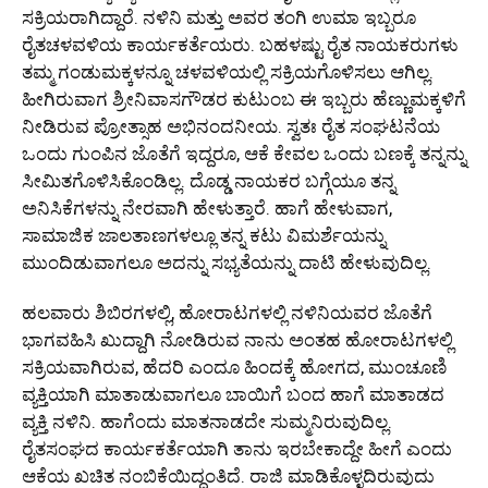
ಸಕ್ರಿಯರಾಗಿದ್ದಾರೆ. ನಳಿನಿ ಮತ್ತು ಅವರ ತಂಗಿ ಉಮಾ ಇಬ್ಬರೂ
ರೈತಚಳವಳಿಯ ಕಾರ್ಯಕರ್ತೆಯರು. ಬಹಳಷ್ಟು ರೈತ ನಾಯಕರುಗಳು
ತಮ್ಮ ಗಂಡುಮಕ್ಕಳನ್ನೂ ಚಳವಳಿಯಲ್ಲಿ ಸಕ್ರಿಯಗೊಳಿಸಲು ಆಗಿಲ್ಲ.
ಹೀಗಿರುವಾಗ ಶ್ರೀನಿವಾಸಗೌಡರ ಕುಟುಂಬ ಈ ಇಬ್ಬರು ಹೆಣ್ಣುಮಕ್ಕಳಿಗೆ
ನೀಡಿರುವ ಪ್ರೋತ್ಸಾಹ ಅಭಿನಂದನೀಯ. ಸ್ವತಃ ರೈತ ಸಂಘಟನೆಯ
ಒಂದು ಗುಂಪಿನ ಜೊತೆಗೆ ಇದ್ದರೂ, ಆಕೆ ಕೇವಲ ಒಂದು ಬಣಕ್ಕೆ ತನ್ನನ್ನು
ಸೀಮಿತಗೊಳಿಸಿಕೊಂಡಿಲ್ಲ. ದೊಡ್ಡ ನಾಯಕರ ಬಗ್ಗೆಯೂ ತನ್ನ
ಅನಿಸಿಕೆಗಳನ್ನು ನೇರವಾಗಿ ಹೇಳುತ್ತಾರೆ. ಹಾಗೆ ಹೇಳುವಾಗ,
ಸಾಮಾಜಿಕ ಜಾಲತಾಣಗಳಲ್ಲೂ ತನ್ನ ಕಟು ವಿಮರ್ಶೆಯನ್ನು
ಮುಂದಿಡುವಾಗಲೂ ಅದನ್ನು ಸಭ್ಯತೆಯನ್ನು ದಾಟಿ ಹೇಳುವುದಿಲ್ಲ.
ಹಲವಾರು ಶಿಬಿರಗಳಲ್ಲಿ, ಹೋರಾಟಗಳಲ್ಲಿ ನಳಿನಿಯವರ ಜೊತೆಗೆ
ಭಾಗವಹಿಸಿ ಖುದ್ದಾಗಿ ನೋಡಿರುವ ನಾನು ಅಂತಹ ಹೋರಾಟಗಳಲ್ಲಿ
ಸಕ್ರಿಯವಾಗಿರುವ, ಹೆದರಿ ಎಂದೂ ಹಿಂದಕ್ಕೆ ಹೋಗದ, ಮುಂಚೂಣಿ
ವ್ಯಕ್ತಿಯಾಗಿ ಮಾತಾಡುವಾಗಲೂ ಬಾಯಿಗೆ ಬಂದ ಹಾಗೆ ಮಾತಾಡದ
ವ್ಯಕ್ತಿ ನಳಿನಿ. ಹಾಗೆಂದು ಮಾತನಾಡದೇ ಸುಮ್ಮನಿರುವುದಿಲ್ಲ.
ರೈತಸಂಘದ ಕಾರ್ಯಕರ್ತೆಯಾಗಿ ತಾನು ಇರಬೇಕಾದ್ದೇ ಹೀಗೆ ಎಂದು
ಆಕೆಯ ಖಚಿತ ನಂಬಿಕೆಯಿದ್ದಂತಿದೆ. ರಾಜಿ ಮಾಡಿಕೊಳ್ಳದಿರುವುದು