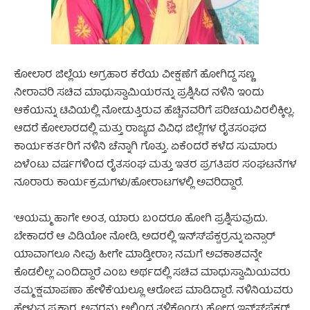
ಕೋಲಾರ ಜಿಲ್ಲೆಯ ಅಗ್ರಹಾರ ಕೆರೆಯ ವೀಕ್ಷಣೆಗೆ ಹೋಗಿದ್ದ ಸಣ್ಣ
ನೀರಾವರಿ ಸಚಿವ ಮಾಧುಸ್ವಾಮಿಯರನ್ನು ಪ್ರಶ್ನಿಸಿದ ನಳಿನಿ ಇಂದು
ಆಕೆಯನ್ನು ಟಿವಿಯಲ್ಲಿ ನೋಡುತ್ತಿರುವ ಹೆಚ್ಚಿನವರಿಗೆ ಪರಿಚಯವಿರಲಿಕ್ಕಿಲ್ಲ.
ಆದರೆ ಕೋಲಾರದಲ್ಲಿ ಮತ್ತು ರಾಜ್ಯದ ವಿವಿಧ ಜಿಲ್ಲೆಗಳ ರೈತಸಂಘದ
ಕಾರ್ಯಕರ್ತರಿಗೆ ನಳಿನಿ ಚೆನ್ನಾಗಿ ಗೊತ್ತು. ಏಕೆಂದರೆ ಕಳೆದ ಸುಮಾರು
ಏಳೆಂಟು ವರ್ಷಗಳಿಂದ ರೈತಸಂಘ ಮತ್ತು ಇತರ ಪ್ರಗತಿಪರ ಸಂಘಟನೆಗಳ
ನೂರಾರು ಕಾರ್ಯಕ್ರಮಗಳು/ಹೋರಾಟಗಳಲ್ಲಿ ಅವರಿದ್ದಾರೆ.
‘ಆಯಮ್ಮ ಹಾಗೇ ಅಂತ, ಯಾರು ಬಂದರೂ ಹೋಗಿ ಪ್ರಶ್ನಿಸುವುದು.
ಬೇಕಾದರೆ ಆ ವಿಡಿಯೋ ನೋಡಿ, ಅದರಲ್ಲಿ ಇನ್ಸ್‍ಪೆಕ್ಟರ್‍ರನ್ನು ‘ಏನ್ಸಾರ್
ಯಾವಾಗಲೂ ನೀವು ಹೀಗೇ ಮಾಡ್ತೀರಾ?, ನಮಗೆ ಅವಕಾಶವನ್ನೇ
ಕೊಡಲಿಲ್ಲ’ ಎಂದಿದ್ದಾರೆ ಎಂಬ ಅರ್ಥದಲ್ಲಿ ಸಚಿವ ಮಾಧುಸ್ವಾಮಿಯವರು
ತಮ್ಮ ‘ಕ್ಷಮಾಪಣಾ ಹೇಳಿಕೆ’ಯಲ್ಲೂ ಆರೋಪ ಮಾಡಿದ್ದಾರೆ. ನಳಿನಿಯವರು
ಹೇಳುವ ಪ್ರಕಾರ, ಅವರನ್ನು ಅಲ್ಲಿಂದ ತಳ್ಳಿಕೊಂಡು ಹೋದ ಇನ್ಸ್‍ಪೆಕ್ಟರ್