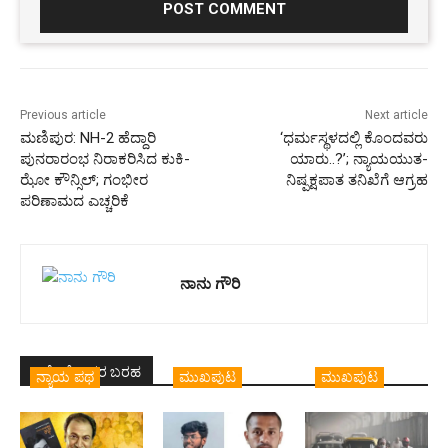
Previous article
Next article
ಮಣಿಪುರ: NH-2 ಹೆದ್ದಾರಿ
‘ಧರ್ಮಸ್ಥಳದಲ್ಲಿ ಕೊಂದವರು
ಪುನರಾರಂಭ ನಿರಾಕರಿಸಿದ ಕುಕಿ-
ಯಾರು..?’; ನ್ಯಾಯಯುತ-
ಝೋ ಕೌನ್ಸಿಲ್; ಗಂಭೀರ
ನಿಷ್ಪಕ್ಷಪಾತ ತನಿಖೆಗೆ ಆಗ್ರಹ
ಪರಿಣಾಮದ ಎಚ್ಚರಿಕೆ
ನಾನು ಗೌರಿ
ಇದೇ ಲೇಖಕರ ಬರಹ
ನ್ಯಾಯ ಪಥ
ಮುಖಪುಟ
ಮುಖಪುಟ