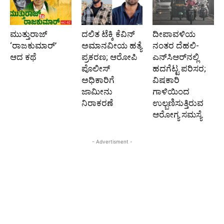
ಮುತ್ತುರಾಜ್
ದಲಿತ ಟೆಕ್ಕಿ ಕೆವಿನ್
ದೀಪಾವಳಿಯ
‘ರಾಜಕುಮಾರ್‍’
ಅಮಾನವೀಯ ಹತ್ಯೆ
ನಂತರ ದೆಹಲಿ-
ಆದ ಕಥೆ
ಪ್ರಕರಣ; ಆರೋಪಿ
ಎನ್‌ಸಿಆರ್‌ನಲ್ಲಿ
ಪೊಲೀಸ್‌
ಹದಗೆಟ್ಟ ಪರಿಸರ;
ಅಧಿಕಾರಿಗೆ
ವಿಷಕಾರಿ
ಜಾಮೀನು
ಗಾಳಿಯಿಂದ
ನಿರಾಕರಣೆ
ಉಲ್ಬಣಿಸುತ್ತಿರುವ
ಆರೋಗ್ಯ ಸಮಸ್ಯೆ
- Advertisment -