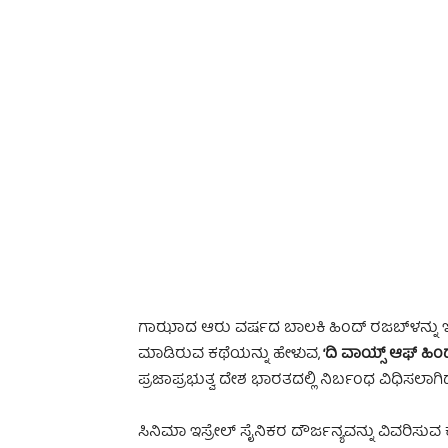
-
ಗಾಝಾದ ಆರು ವರ್ಷದ ಬಾಲಕಿ ಹಿಂದ್ ರಜಬ್‌ಳನ್ನು ಇಸ್ರ
ಮಾಡಿರುವ ಕಥೆಯನ್ನು ಹೇಳುವ,
‘ದಿ ವಾಯ್ಸ್ ಆಫ್ ಹಿ
ಪ್ರಜಾಪ್ರಭುತ್ವ ದೇಶ ಭಾರತದಲ್ಲಿ ನಿರ್ಬಂಧ ವಿಧಿಸಲಾ
ಸಿನಿಮಾ ಇಸ್ರೇಲ್ ಸೈನಿಕರ ದೌರ್ಜನ್ಯವನ್ನು ವಿವರಿ