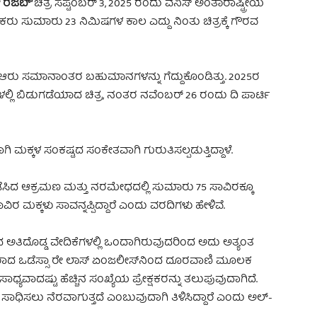
್ ರಜಬ್’
ಚಿತ್ರ ಸೆಪ್ಟೆಂಬರ್ 3, 2025 ರಂದು ವೆನಿಸ್ ಅಂತಾರಾಷ್ಟ್ರೀಯ
ಕ್ಷಕರು ಸುಮಾರು 23 ನಿಮಿಷಗಳ ಕಾಲ ಎದ್ದು ನಿಂತು ಚಿತ್ರಕ್ಕೆ ಗೌರವ
್ತು ಇತರ ಆರು ಸಮಾನಾಂತರ ಬಹುಮಾನಗಳನ್ನು ಗೆದ್ದುಕೊಂಡಿತ್ತು. 2025ರ
ಳಲ್ಲಿ ಬಿಡುಗಡೆಯಾದ ಚಿತ್ರ, ನಂತರ ನವೆಂಬರ್ 26 ರಂದು ದಿ ಪಾರ್ಟಿ
ಕ್ಕಳ ಸಂಕಷ್ಟದ ಸಂಕೇತವಾಗಿ ಗುರುತಿಸಲ್ಪಡುತ್ತಿದ್ದಾಳೆ.
ೆಸಿದ ಆಕ್ರಮಣ ಮತ್ತು ನರಮೇಧದಲ್ಲಿ ಸುಮಾರು 75 ಸಾವಿರಕ್ಕೂ
ವಿರ ಮಕ್ಕಳು ಸಾವನ್ನಪ್ಪಿದ್ದಾರೆ ಎಂದು ವರದಿಗಳು ಹೇಳಿವೆ.
ಿಶ್ವದ ಅತಿದೊಡ್ಡ ವೇದಿಕೆಗಳಲ್ಲಿ ಒಂದಾಗಿರುವುದರಿಂದ ಅದು ಅತ್ಯಂತ
ಬ್ಬರಾದ ಒಡೆಸ್ಸಾ ರೇ ಲಾಸ್ ಏಂಜಲೀಸ್‌ನಿಂದ ದೂರವಾಣಿ ಮೂಲಕ
ಾಧ್ಯವಾದಷ್ಟು ಹೆಚ್ಚಿನ ಸಂಖ್ಯೆಯ ಪ್ರೇಕ್ಷಕರನ್ನು ತಲುಪುವುದಾಗಿದೆ.
 ಸಾಧಿಸಲು ನೆರವಾಗುತ್ತದೆ ಎಂಬುವುದಾಗಿ ತಿಳಿಸಿದ್ದಾರೆ ಎಂದು ಅಲ್-