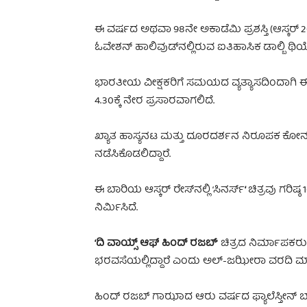
ಈ ವರ್ಷದ ಅಥವಾ 98ನೇ ಅಕಾಡೆಮಿ ಪ್ರಶಸ್ತಿ (ಆಸ್ಕ
ಓವೇಶನ್ ಹಾಲಿವುಡ್‌ನಲ್ಲಿರುವ ಐತಿಹಾಸಿಕ ಡಾಲ್ಬಿ ಥಿಯೇ
ಭಾರತೀಯ ವೀಕ್ಷಕರಿಗೆ ಸಮಯದ ವ್ಯತ್ಯಾಸದಿಂದಾಗಿ 
4.30ಕ್ಕೆ ನೇರ ಪ್ರಸಾರವಾಗಲಿದೆ.
ಖ್ಯಾತ ಹಾಸ್ಯನಟ ಮತ್ತು ದೂರದರ್ಶನ ನಿರೂಪಕ ಕೋ
ನಡೆಸಿಕೊಡಲಿದ್ದಾರೆ.
ಈ ಬಾರಿಯ ಆಸ್ಕರ್ ರೇಸ್‌ನಲ್ಲಿ ‘ಸಿನರ್ಸ್
‘
ಚಿತ್ರವು ಗರಿ
ನಿರ್ಮಿಸಿದೆ.
‘ದಿ ವಾಯ್ಸ್ ಆಫ್ ಹಿಂದ್ ರಜಬ್
‘ ಚಿತ್ರದ ನಿರ್ಮಾಪಕರು
ಭರವಸೆಯಲ್ಲಿದ್ದಾರೆ ಎಂದು ಅಲ್‌-ಜಝೀರಾ ವರದಿ ಮಾ
ಹಿಂದ್ ರಜಬ್ ಗಾಝಾದ ಆರು ವರ್ಷದ ಫ್ಯಾಲೆಸ್ತೀನ್ ಬ