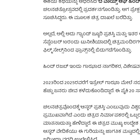
ಈಕೆಯ ಕಥೆಯನ್ನು ಆಧರಿಸಿದ
‘ದಿ ವಾಯ್ಸ್ ಆಫ್ ಹಿಂದ
ಚಲನಚಿತ್ರೋತ್ಸವದಲ್ಲಿ ಪ್ರದರ್ಶನಗೊಂಡಿತ್ತು. ಆಗ ಪ್ರೇ
ಸೂಚಿಸಿದ್ದರು. ಈ ಮೂಲಕ ಚಿತ್ರ ದಾಖಲೆ ಬರೆದಿತ್ತು.
ಅಲ್ಲದೆ, ಅಲ್ಲಿ ಅದು ಗ್ರ್ಯಾಂಡ್ ಜ್ಯೂರಿ ಪ್ರಶಸ್ತಿ ಮತ
ಸೆಪ್ಟೆಂಬರ್ 10ರಂದು ಟುನೀಶಿಯಾದಲ್ಲಿ ಚಿತ್ರಮಂದಿರಗ
ಫಿಲ್ಮ್ ಸೇಲ್ಸ್‌ನಿಂದ ಫ್ರಾನ್ಸ್‌ನಲ್ಲಿ ಬಿಡುಗಡೆಗೊಂಡಿತ್ತು.
ಹಿಂದ್ ರಜಬ್ ಇಂದು ಗಾಝಾದ ನಾಗರಿಕರ, ವಿಶೇಷವಾಗಿ ಮ
2023ರಿಂದ 2025ರವರೆಗೆ ಇಸ್ರೇಲ್ ಗಾಝಾ ಮೇಲೆ ನಡ
ಹೆಚ್ಚು ಜನರು ಜೀವ ಕಳೆದುಕೊಂಡಿದ್ದಾರೆ. ಈ ಪೈಕಿ 20 ಸಾ
ಚಲನಚಿತ್ರವೊಂದಕ್ಕೆ ‘ಆಸ್ಕರ್ ಪ್ರಶಸ್ತಿ’ ಎಂಬುವುದು ವ
ಪ್ರಮುಖವಾಗಿದೆ ಎಂದು ಚಿತ್ರದ ನಿರ್ಮಾಪಕರಲ್ಲಿ ಒ
ಮಾತನಾಡುತ್ತಾ ಹೇಳಿದ್ದಾರೆ. ಈ ಚಿತ್ರದ ಮುಖ್ಯ ಉದ್ದೇಶ ಸ
ಆಸ್ಕರ್ ವೇದಿಕೆಯು ಈ ಗುರಿಯನ್ನು ಜಾಗತಿಕ ಮಟ್ಟದಲ್ಲಿ
ಜಝೀರಾ ವರದಿ ಉಲ್ಲೇಖಿಸಿದೆ.