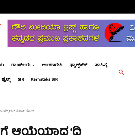
ೀಯ
ರಾಜಕೀಯ
ಅಂಕಣಗಳು
ಫ್ಯಾಕ್ಟ್‌ಚೆಕ್
ಸಾಹಿತ್ಯ
 ಫೈಲ್ಸ್
SIR
Karnataka SIR
 ವಾಯ್ಸ್ ಆಫ್ ಹಿಂದ್ ರಜಬ್'
ಿಗೆ ಆಯ್ಕೆಯಾದ ‘ದಿ