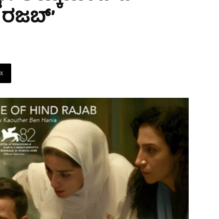
 ರಜಬ್’
X