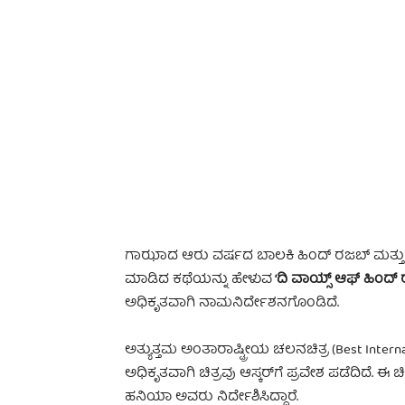
-
ಗಾಝಾದ ಆರು ವರ್ಷದ ಬಾಲಕಿ ಹಿಂದ್ ರಜಬ್‌ ಮತ್ತು ಆ
ಮಾಡಿದ ಕಥೆಯನ್ನು ಹೇಳುವ
‘ದಿ ವಾಯ್ಸ್ ಆಫ್ ಹಿಂದ್
ಅಧಿಕೃತವಾಗಿ ನಾಮನಿರ್ದೇಶನಗೊಂಡಿದೆ.
ಅತ್ಯುತ್ತಮ ಅಂತಾರಾಷ್ಟ್ರೀಯ ಚಲನಚಿತ್ರ (Best Inter
ಅಧಿಕೃತವಾಗಿ ಚಿತ್ರವು ಆಸ್ಕರ್‌ಗೆ ಪ್ರವೇಶ ಪಡೆದಿದೆ. ಈ 
ಹನಿಯಾ ಅವರು ನಿರ್ದೇಶಿಸಿದ್ದಾರೆ.