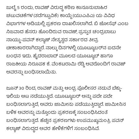
ಜುಲೈ 5 ರಂದು, ರಾವಣ್ ವಿರುದ್ಧ ಕಠಿಣ ಕಾನೂನುಬಾಹಿರ
ಚಟುವಟಿಕೆಗಳ (ತಡೆಗಟ್ಟುವಿಕೆ) ಕಾಯ್ದೆ (ಯುಎಪಿಎ) ಯ ವಿವಿಧ
ವಿಭಾಗಗಳ ಅಡಿಯಲ್ಲಿ ಪ್ರಕರಣ ದಾಖಲಿಸಲಾಗಿದೆ. ಬಿ ಜೋಸೆಫ್ ಎಂಬ
ನಿಜವಾದ ಹೆಸರು ಹೊಂದಿರುವ ರಾವಣ್, ಪ್ರಸ್ತುತ ಚಂದ್ರಬಾಬು
ನಾಯ್ಡು-ಪವನ್ ಕಲ್ಯಾಣ್ ನೇತೃತ್ವದ ಸರ್ಕಾರದ ತೀವ್ರ
ಟೀಕಾಕಾರರಾಗಿದ್ದಾರೆ. ನಾಲ್ಕು ದಿನಗಳಲ್ಲಿ ಯೂಟ್ಯೂಬರ್‌ನ ಐದನೇ
ಬಂಧನ ಇದು. ಹೈದರಾಬಾದ್ ಮೂಲದ ಯೂಟ್ಯೂಬ್ ಹಾಗೂ
ರಾಜಕೀಯ ನಿರೂಪಕ ಕೆ. ವೆಂಕಟರಾಮಿ ರೆಡ್ಡಿ ಅವರೊಂದಿಗೆ ರಾವಣ್‌
ಅವರನ್ನು ಬಂಧಿಸಲಾಯಿತು.
ಜೂನ್ 30 ರಿಂದ, ರಾವಣ್ ಮತ್ತು ಆಂಧ್ರ ಪೊಲೀಸರ ನಡುವೆ ಬೆಕ್ಕು-
ಇಲಿಯ ಆಟ ನಡೆಯುತ್ತಿದೆ. ಯೂಟ್ಯೂಬರ್ ಅನ್ನು ಪದೇ ಪದೇ
ಬಂಧಿಸಲಾಗುತ್ತಿದೆ, ಅವರು ಜಾಮೀನು ಪಡೆಯುತ್ತಿದ್ದಾರೆ. ಜಾಮೀನಿನ
ಬಳಿಕ ಅವರನ್ನು ಮತ್ತೊಂದು ಪ್ರಕರಣಕ್ಕೆ ಸಂಬಂಧಿಸಿದಂತೆ
ಬಂಧಿಸಲಾಗುತ್ತದೆ. ಹೆಚ್ಚಿನ ಪ್ರಕರಣಗಳು ಉಪಮುಖ್ಯಮಂತ್ರಿ ಪವನ್
ಕಲ್ಯಾಣ್ ವಿರುದ್ಧದ ಅವರ ಹೇಳಿಕೆಗಳಿಗೆ ಸಂಬಂಧಿಸಿವೆ.