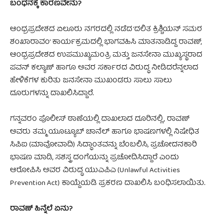
ಬಂಧನಕ್ಕೆ ಕಾರಣವೇನು?
ಆಂಧ್ರಪ್ರದೇಶದ ಏಲೂರು ನಗರದಲ್ಲಿ ನಡೆದ ‘ದಲಿತ ಕ್ರಿಶ್ಚಿಯನ್ ಸಮರ
ಶಂಖಾರಾವಂ’ ಕಾರ್ಯಕ್ರಮದಲ್ಲಿ ಭಾಗವಹಿಸಿ ಮಾತನಾಡಿದ್ದ ರಾವಣ್,
ಆಂಧ್ರಪ್ರದೇಶದ ಉಪಮುಖ್ಯಮಂತ್ರಿ ಮತ್ತು ಜನಸೇನಾ ಮುಖ್ಯಸ್ಥರಾದ
ಪವನ್ ಕಲ್ಯಾಣ್ ಹಾಗೂ ಅವರ ಸರ್ಕಾರದ ವಿರುದ್ಧ ನೀಡಿದರೆನ್ನಲಾದ
ಹೇಳಿಕೆಗಳ ಕುರಿತು ಜನಸೇನಾ ಮುಖಂಡರು ಸಾಲು ಸಾಲು
ದೂರುಗಳನ್ನು ದಾಖಲಿಸಿದ್ದಾರೆ.
ಗನ್ನವರಂ ಪೊಲೀಸ್ ಠಾಣೆಯಲ್ಲಿ ದಾಖಲಾದ ದೂರಿನಲ್ಲಿ, ರಾವಣ್
ಅವರು ತಮ್ಮ ಯೂಟ್ಯೂಬ್ ಚಾನೆಲ್ ಹಾಗೂ ಭಾಷಣಗಳಲ್ಲಿ ನಿಷೇಧಿತ
ಸಿಪಿಐ (ಮಾವೋವಾದಿ) ಸಿದ್ಧಾಂತವನ್ನು ಬೆಂಬಲಿಸಿ, ಪ್ರಚೋದನಕಾರಿ
ಭಾಷಣ ಮಾಡಿ, ಸಶಸ್ತ್ರ ದಂಗೆಯನ್ನು ಪ್ರಚೋದಿಸಿದ್ದಾರೆ ಎಂದು
ಆರೋಪಿಸಿ ಅವರ ವಿರುದ್ಧ ಯುಎಪಿಎ (Unlawful Activities
Prevention Act) ಕಾಯ್ದೆಯಡಿ ಪ್ರಕರಣ ದಾಖಲಿಸಿ ಬಂಧಿಸಲಾಯಿತು.
ರಾವಣ್ ಹಿನ್ನೆಲೆ ಏನು?