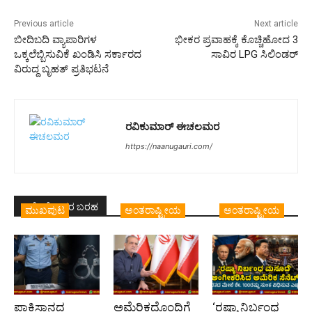
Previous article
Next article
ಬೀದಿಬದಿ ವ್ಯಾಪಾರಿಗಳ
ಭೀಕರ ಪ್ರವಾಹಕ್ಕೆ ಕೊಚ್ಚಿಹೋದ 3
ಒಕ್ಕಲೆಬ್ಬಿಸುವಿಕೆ ಖಂಡಿಸಿ ಸರ್ಕಾರದ
ಸಾವಿರ LPG ಸಿಲಿಂಡರ್
ವಿರುದ್ದ ಬೃಹತ್ ಪ್ರತಿಭಟನೆ
ರವಿಕುಮಾರ್ ಈಚಲಮರ
https://naanugauri.com/
ಇದೇ ಲೇಖಕರ ಬರಹ
ಮುಖಪುಟ
ಅಂತರಾಷ್ಟ್ರೀಯ
ಅಂತರಾಷ್ಟ್ರೀಯ
ಪಾಕಿಸ್ತಾನದ
ಅಮೆರಿಕದೊಂದಿಗೆ
‘ರಷ್ಯಾ ನಿರ್ಬಂಧ