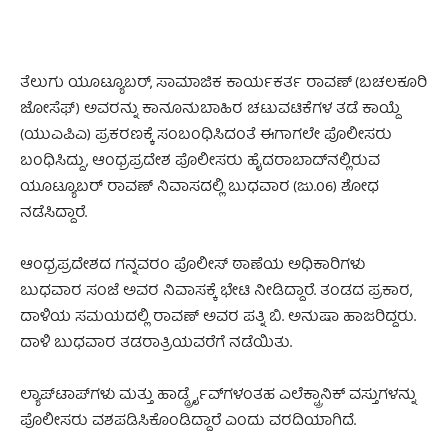
ತೆಲುಗು ಯೂಟ್ಯೂಬರ್, ಸಾಮಾಜಿಕ ಕಾರ್ಯಕರ್ತ ರಾವಣ್‌ (ಬಚಲಕೂರಿ
ಜೋಸೆಫ್) ಅವರನ್ನು ಕಾನೂನುಬಾಹಿರ ಚಟುವಟಿಕೆಗಳ ತಡೆ ಕಾಯ್ದೆ
(ಯುಎಪಿಎ) ಪ್ರಕರಣಕ್ಕೆ ಸಂಬಂಧಿಸಿದಂತೆ ಈಗಾಗಲೇ ಪೊಲೀಸರು
ಬಂಧಿಸಿದ್ದು, ಆಂಧ್ರಪ್ರದೇಶ ಪೊಲೀಸರು ಹೈದರಾಬಾದ್‌ನಲ್ಲಿರುವ
ಯೂಟ್ಯೂಬರ್ ರಾವಣ್ ನಿವಾಸದಲ್ಲಿ ಬುಧವಾರ (ಜು.06) ಶೋಧ
ನಡೆಸಿದ್ದಾರೆ.
ಆಂಧ್ರಪ್ರದೇಶದ ಗನ್ನವರಂ ಪೊಲೀಸ್ ಠಾಣೆಯ ಅಧಿಕಾರಿಗಳು
ಬುಧವಾರ ಸಂಜೆ ಅವರ ನಿವಾಸಕ್ಕೆ ಭೇಟಿ ನೀಡಿದ್ದಾರೆ. ತಂಡದ ಪ್ರಕಾರ,
ದಾಳಿಯ ಸಮಯದಲ್ಲಿ ರಾವಣ್ ಅವರ ಪತ್ನಿ ಬಿ. ಅನುಷಾ ಹಾಜರಿದ್ದರು.
ದಾಳಿ ಬುಧವಾರ ತಡರಾತ್ರಿಯವರೆಗೆ ನಡೆಯಿತು.
ಲ್ಯಾಪ್‌ಟಾಪ್‌ಗಳು ಮತ್ತು ಹಾರ್ಡ್ಡ್ರೈವ್‌ಗಳಂತಹ ಎಲೆಕ್ಟ್ರಾನಿಕ್ ವಸ್ತುಗಳನ್ನು
ಪೊಲೀಸರು ವಶಪಡಿಸಿಕೊಂಡಿದ್ದಾರೆ ಎಂದು ವರದಿಯಾಗಿದೆ.