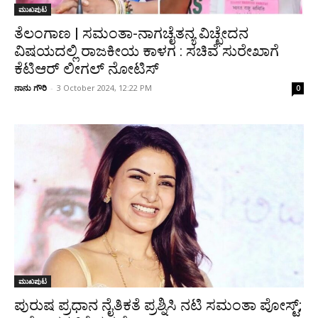
ಮುಖಪುಟ
ತೆಲಂಗಾಣ | ಸಮಂತಾ-ನಾಗಚೈತನ್ಯ ವಿಚ್ಛೇದನ
ವಿಷಯದಲ್ಲಿ ರಾಜಕೀಯ ಕಾಳಗ : ಸಚಿವೆ ಸುರೇಖಾಗೆ
ಕೆಟಿಆರ್ ಲೀಗಲ್ ನೋಟಿಸ್
ನಾನು ಗೌರಿ
-
3 October 2024, 12:22 PM
0
ಮುಖಪುಟ
ಪುರುಷ ಪ್ರಧಾನ ನೈತಿಕತೆ ಪ್ರಶ್ನಿಸಿ ನಟಿ ಸಮಂತಾ ಪೋಸ್ಟ್‌;