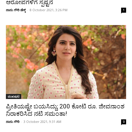
ಆರೋಪಗಳಿಗೆ ಸ್ಪಷ್ಟನೆ
ನಾನು ಗೌರಿ ಡೆಸ್ಕ್
-
8 October 2021, 3:26 PM
1
ಮುಖಪುಟ
ಪ್ರೀತಿಯಷ್ಟೇ ಬಯಸಿದ್ದು; 200 ಕೋಟಿ ರೂ. ಜೀವನಾಂಶ
ನಿರಾಕರಿಸಿದ ನಟಿ ಸಮಂತಾ!
ನಾನು ಗೌರಿ
-
3 October 2021, 9:31 AM
0