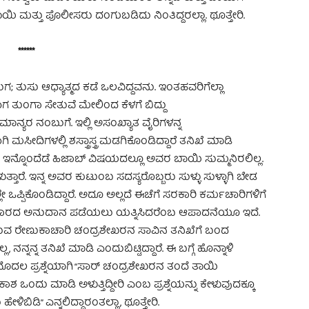
ಯಿ ಮತ್ತು ಪೊಲೀಸರು ದಂಗುಬಡಿದು ನಿಂತಿದ್ದರಲ್ಲಾ. ಥೂತ್ತೇರಿ.
******
 ತುಸು ಆಧ್ಯಾತ್ಮದ ಕಡೆ ಒಲವಿದ್ದವನು. ಇಂತಹವರಿಗೆಲ್ಲಾ
 ತುಂಗಾ ಸೇತುವೆ ಮೇಲಿಂದ ಕೆಳಗೆ ಬಿದ್ದು
ಯರ ನಂಬುಗೆ. ಇಲ್ಲಿ ಅಸಂಖ್ಯಾತ ವೈರಿಗಳನ್ನ
ಸೀದಿಗಳಲ್ಲಿ ಶಸ್ತ್ರಾಸ್ತ್ರ ಮಡಗಿಕೊಂಡಿದ್ದಾರೆ ತನಿಖೆ ಮಾಡಿ
; ಇನ್ನೊಂದೆಡೆ ಹಿಜಾಬ್ ವಿಷಯದಲ್ಲೂ ಅವರ ಬಾಯಿ ಸುಮ್ಮನಿರಲಿಲ್ಲ.
್ತಾರೆ. ಇನ್ನ ಅವರ ಕುಟುಂಬ ಸದಸ್ಯರೊಬ್ಬರು ಸುಳ್ಳು ಸುಳ್ಳಾಗಿ ಬೇಡ
ಪ್ಪಿಕೊಂಡಿದ್ದಾರೆ. ಅದೂ ಅಲ್ಲದೆ ಈಚೆಗೆ ಸರಕಾರಿ ಕರ್ಮಚಾರಿಗಳಿಗೆ
ಿ ಸರಕಾರದ ಅನುದಾನ ಪಡೆಯಲು ಯತ್ನಿಸಿದರೆಂಬ ಆಪಾದನೆಯೂ ಇದೆ.
ಿರುವ ರೇಣುಕಾಚಾರಿ ಚಂದ್ರಶೇಖರನ ಸಾವಿನ ತನಿಖೆಗೆ ಬಂದ
ನ್ನನ್ನ ತನಿಖೆ ಮಾಡಿ ಎಂದುಬಿಟ್ಟಿದ್ದಾರೆ. ಈ ಬಗ್ಗೆ ಹೊನ್ನಾಳಿ
ಲ ಪ್ರಶ್ನೆಯಾಗಿ “ಸಾರ್ ಚಂದ್ರಶೇಖರನ ತಂದೆ ತಾಯಿ
ಒಂದು ಮಾಡಿ ಅಳುತ್ತಿದ್ದೀರಿ ಎಂಬ ಪ್ರಶ್ನೆಯನ್ನು ಕೇಳುವುದಕ್ಕೂ
ಬಿಡಿ” ಎನ್ನಲಿದ್ದಾರಂತಲ್ಲಾ, ಥೂತ್ತೇರಿ.