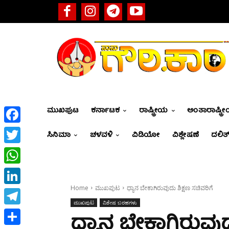
ಮುಖಪುಟ
ಕರ್ನಾಟಕ
ರಾಷ್ಟ್ರೀಯ
ಅಂತಾರಾಷ್ಟ್ರ
Facebook
ಸಿನಿಮಾ
ಚಳವಳಿ
ವಿಡಿಯೋ
ವಿಶ್ಲೇಷಣೆ
ದಲಿತ್
Twitter
WhatsApp
Home
ಮುಖಪುಟ
ಧ್ಯಾನ ಬೇಕಾಗಿರುವುದು ಶಿಕ್ಷಣ ಸಚಿವರಿಗೆ
LinkedIn
ಮುಖಪುಟ
ವಿಶೇಷ ಬರಹಗಳು
Telegram
ಧ್ಯಾನ ಬೇಕಾಗಿರುವುದ