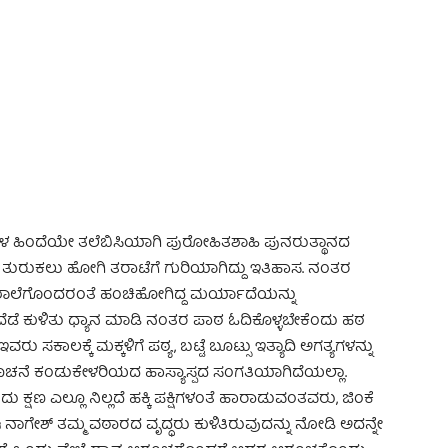
 Advertisement -
ಬಹಳ ಹಿಂದೆಯೇ ತಲೆಬಿಸಿಯಾಗಿ ಪುರೋಹಿತಶಾಹಿ ಪುನರುತ್ಥಾನದ
ಕೆ ತುರುಕಲು ಹೋಗಿ ತರಾಟೆಗೆ ಗುರಿಯಾಗಿದ್ದು ಇತಿಹಾಸ. ನಂತರ
ನು ಶಾಲೆಗೊಂದರಂತೆ ಹಂಚಿಹೋಗಿದ್ದ ಮರ್ಯಾದೆಯನ್ನು
ದೆಡೆ ಕುಳಿತು ಧ್ಯಾನ ಮಾಡಿ ನಂತರ ಪಾಠ ಓದಿಕೊಳ್ಳಬೇಕೆಂದು ಹಠ
ಕಾಲಕ್ಕೆ ಮಕ್ಕಳಿಗೆ ಪಠ್ಯ, ಬಟ್ಟೆ ಬೂಟ್ಸು ಇತ್ಯಾದಿ ಅಗತ್ಯಗಳನ್ನು
ದ ಸೂಚನೆ ಕಂಡುಕೇಳರಿಯದ ಹಾಸ್ಯಾಸ್ಪದ ಸಂಗತಿಯಾಗಿದೆಯಲ್ಲಾ.
ಕ್ಷಣ ಎಲ್ಲೂ ನಿಲ್ಲದೆ ಹಕ್ಕಿ ಪಕ್ಷಿಗಳಂತೆ ಹಾರಾಡುವಂತವರು, ಜಿಂಕೆ
ನಾಗೇಶ್ ತಮ್ಮ ವಠಾರದ ವೃದ್ಧರು ಕುಳಿತಿರುವುದನ್ನು ನೋಡಿ ಅದನ್ನೇ