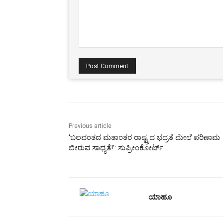
Comment:
Previous article
‘ಬಲವಂತದ ಮತಾಂತರ ರಾಷ್ಟ್ರದ ಭದ್ರತೆ ಮೇಲೆ ಪರಿಣಾಮ
ಬೀರುವ ಸಾಧ್ಯತೆ!’: ಸುಪ್ರೀಂಕೋರ್ಟ್‌
ಯಾಹೂ