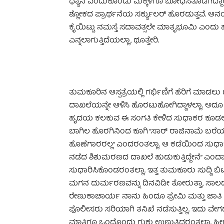
ಧ್ಯಾನ ಎಂದುಕೊಂಡು ಮಕ್ಕಳಿಗೂ ಬೋಧಿಸತೊಡಗಿದ್ದ
ಶ್ಲೋಕದ ಪ್ರಾರ್ಥನೆಯ ಸರ್ಕ್ಯುಲರ್ ಹೊರಡುತ್ತವೆ. ಆನ
ಕೈಯಿಟ್ಟು ನಮಸ್ತೆ ಸದಾವತ್ಸಲೇ ಮಾತೃಭೂಮಿ ಎಂದು ಹ
ಎನ್ನಲಾಗುತ್ತಿದೆಯಲ್ಲಾ, ಥೂತ್ತೇರಿ.
ತುಮಕೂರಿನ ಆಸ್ಪತ್ರೆಯಲ್ಲಿ ಗರ್ಭಿಣಿಗೆ ಹೆರಿಗೆ ಮಾಡ
ದಾಖಲೆಯನ್ನೇ ಆಳಿಸಿ ಹೊರಟುಹೋಗಿದ್ದಾಳಲ್ಲಾ. ಅದೂ ಅವಳ
ಹೃದಯ ಕಲಕುವ ಈ ಸಂಗತಿ ಕೇಳಿದ ಸುಧಾಕರ ಕೂಡಲೇ 
ಬಾಗಿಲ ಹೊರಗಿನಿಂದ ಕೂಗಿ “ಸಾರ್ ರಾಜಿನಾಮೆ ಬರೆಯಬೇ
ಹೊಣೆಗಾರರಲ್ಲ” ಎಂದರಂತಲ್ಲಾ. ಆ ಕಡೆಯಿಂದ ಸುಧಾಕರ್
ನಡೆದ ಶಿಶುಮರಣದ ದಾಖಲೆ ಹುಡುಕುತ್ತಿದ್ದೇನೆ” ಎಂದ
ಸುಧಾರಿಸಿಕೊಂಡರಂತಲ್ಲಾ. ಇತ್ತ ತುಮಕೂರು ಸುದ್ದಿ
ಮಗನ ದುರ್ಮರಣವನ್ನು ದಿನವಿಡೀ ತೋರುತ್ತಾ, ಸಾಲದೆ
ರೇಣುಕಾಚಾರ್ಯ ನಾನು ಹಿಂದೂ ಪ್ರೇಮಿ ಮತ್ತು ಜಾತಿ ಪ್ರ
ಪೊಲೀಸರು ಸರಿಯಾಗಿ ತನಿಖೆ ನಡೆಸುತ್ತಿಲ್ಲ. ಇದು ವೇಗದ
ಮಾತಿಗೂ ಒಂದೊಂದು ಗುಕ್ಕು ಉಣ್ಣುತ್ತಿದ್ದರಂತಲ್ಲಾ. 