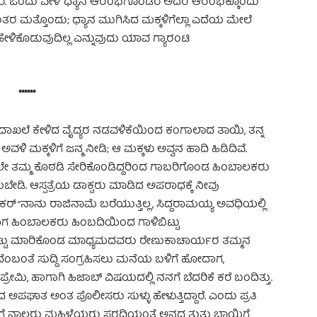
ಾರೆ. ಒಂದು ವೇಳೆ ಧ್ಯಾನ ಆರಂಭಗೊಂಡರೆ ಅದರ ಆರಂಭಕ್ಕೊಂದು
ಂತರ ಮತ್ತೊಂದು; ಧ್ಯಾನ ಮುಗಿಸಿದ ಮಕ್ಕಳಿಗೆಲ್ಲಾ ಎದೆಯ ಮೇಲೆ
ೇಳಿಕೊಡುವುದಿಲ್ಲ ಎನ್ನುವುದು ಯಾವ ಗ್ಯಾರಂಟಿ
******
ಲು ದಾಖಲೆ ಕೇಳಿದ ವೈದ್ಯರ ನಡವಳಿಕೆಯಿಂದ ಕಂಗಾಲಾದ ತಾಯಿ, ತನ್ನ
ಿ ಮಕ್ಕಳಿಗೆ ಜನ್ಮ ನೀಡಿ; ಆ ಮಕ್ಕಳು ಅವ್ವನ ಹಾದಿ ಹಿಡಿದಿವೆ.
ತಮ್ಮ ಕೊಠಡಿ ಸೇರಿಕೊಂಡಿದ್ದರಿಂದ ಗಾಬರಿಗೊಂಡ ಹಿಂಬಾಲಕರು
ಡಿ. ಆಸ್ಪತ್ರೆಯ ಡಾಕ್ಟರು ಮಾಡಿದ ಅಪರಾಧಕ್ಕೆ ನೀವು
 “ನಾನು ರಾಜಿನಾಮೆ ಬರೆಯುತ್ತಿಲ್ಲ, ಸಿದ್ದರಾಮಯ್ಯ ಅವಧಿಯಲ್ಲಿ
ಾಗ ಹಿಂಬಾಲಕರು ಹಿಂಬದಿಯಿಂದ ಗಾಳಿಬಿಟ್ಟು
 ಬಿಟ್ಟು ಮಾರಿಕೊಂಡ ಮಾಧ್ಯಮದವರು ರೇಣುಕಾಚಾರ್ಯರ ತಮ್ಮನ
ಂಬಂತೆ ಸುದ್ದಿ ಸಂಗ್ರಹಿಸಲು ಮನೆಯ ಬಳಿಗೆ ಹೋದಾಗ,
ೇಮಿ, ಹಾಗಾಗಿ ಹಿಜಾಬ್ ವಿಷಯದಲ್ಲಿ ನನಗೆ ಬೆದರಿಕೆ ಕರೆ ಬಂದಿತ್ತು.
 ಅಪಘಾತ ಅಂತ ಪೊಲೀಸರು ಸುಳ್ಳು ಹೇಳುತ್ತಿದ್ದಾರೆ. ಎಂದು ಪ್ರತಿ
ಹೀಗೆ ನಾಲ್ವರು ಮಹಿಳೆಯರು ಸರದಿಯಂತೆ ಅನ್ನದ ತುತ್ತು ಬಾಯಿಗೆ