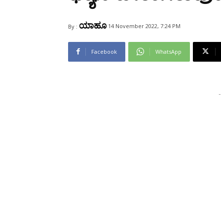
Share
ಯಾಹೂ
14 November 2022, 7:24 PM
By :
Facebook
WhatsApp
-