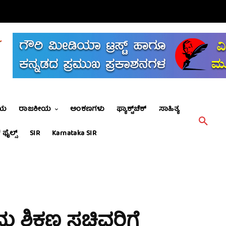
ೀಯ
ರಾಜಕೀಯ
ಅಂಕಣಗಳು
ಫ್ಯಾಕ್ಟ್‌ಚೆಕ್
ಸಾಹಿತ್ಯ
 ಫೈಲ್ಸ್
SIR
Karnataka SIR
ು ಶಿಕ್ಷಣ ಸಚಿವರಿಗೆ