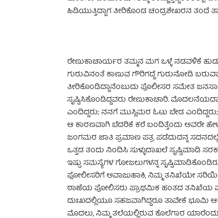
ಹಿಡಿಯುತ್ತಿದ್ದಾಗ ತೀರಿಕೊಂಡ ಚಂದ್ರಶೇಖರನ ತಂದೆ ತಾ
ರೇಣುಕಾಚಾರ್ಯರ ತಮ್ಮನ ಮಗ ಒಳ್ಳೆ ನಡವಳಿಕೆ ಹುಡುಗ;
ಗುರುವಿನಂತೆ ಕಾಣುವ ಗೌರಿಗದ್ದೆ ಗುರುನೋಡಿ ಬರುವಾಗ
ತೀರಿಕೊಂಡಿದ್ದಾನೆಂಬುದು ಪೊಲೀಸರ ಸಮೇತ ಜನಸಾಮಾನ್
ಸೃಷ್ಟಿಸಿಕೊಂಡಿದ್ದವರು ರೇಣುಕಾಚಾರಿ. ಮೊದಲನೆಯದಾಗಿ ಮ
ಎಂದಿದ್ದರು; ನನಗೆ ಮುಸ್ಲಿಮರ ಓಟು ಬೇಡ ಎಂದಿದ್ದರು
ಆ ಕಾರಣವಾಗಿ ಬೆದರಿಕೆ ಕರೆ ಬಂದಿತ್ತೆಂದು ಅವರೇ ಹೇಳುತ
ಜಂಗಮರ ಜಾತಿ ಪ್ರಮಾಣ ಪತ್ರ ಪಡೆದುದನ್ನ ಸದನದಲ್ಲೇ ಒ
ಒತ್ತಡ ತಂದು ನಿಂದಿಸಿ ಸುಳ್ಳುದಾಖಲೆ ಸೃಷ್ಟಿಮಾಡ
ಇಷ್ಟು ಸಮಸ್ಯೆಗಳ ಗೋಜಲುಗಳನ್ನ ಸೃಷ್ಟಿಮಾಡಿಕೊಂಡ
ಪೋಲೀಸರಿಗೆ ಅವಾಜುಹಾಕಿ, ನಿಮ್ಮ ತನಿಖೆಯೇ ಸರಿಯಿಲ್ಲ, ನ
ಠಾಣೆಯ ಪೋಲಿಸರು ಪ್ರಾಥಮಿಕ ಹಂತದ ತನಿಖೆಯ ಮೊದ
ದುಃಖದಲ್ಲಿಯೂ ಸಹಜವಾಗಿದ್ದರೂ ತಾವೇಕೆ ಭೂಮಿ ಆಕಾಶ 
ಮೊದಲು, ನಿಮ್ಮ ತಲೆಯಲ್ಲಿರುವ ಕೊಲೆಗಾರ ಯಾರೆಂದು ಹೇಳಿ