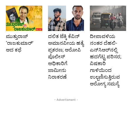
ಮುತ್ತುರಾಜ್
ದಲಿತ ಟೆಕ್ಕಿ ಕೆವಿನ್
ದೀಪಾವಳಿಯ
‘ರಾಜಕುಮಾರ್‍’
ಅಮಾನವೀಯ ಹತ್ಯೆ
ನಂತರ ದೆಹಲಿ-
ಆದ ಕಥೆ
ಪ್ರಕರಣ; ಆರೋಪಿ
ಎನ್‌ಸಿಆರ್‌ನಲ್ಲಿ
ಪೊಲೀಸ್‌
ಹದಗೆಟ್ಟ ಪರಿಸರ;
ಅಧಿಕಾರಿಗೆ
ವಿಷಕಾರಿ
ಜಾಮೀನು
ಗಾಳಿಯಿಂದ
ನಿರಾಕರಣೆ
ಉಲ್ಬಣಿಸುತ್ತಿರುವ
ಆರೋಗ್ಯ ಸಮಸ್ಯೆ
- Advertisment -