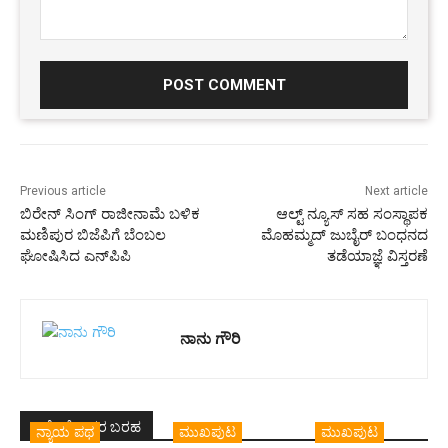
Comment:
Previous article
Next article
ಬಿರೇನ್ ಸಿಂಗ್ ರಾಜೀನಾಮೆ ಬಳಿಕ
ಆಲ್ಟ್ ನ್ಯೂಸ್ ಸಹ ಸಂಸ್ಥಾಪಕ
ಮಣಿಪುರ ಬಿಜೆಪಿಗೆ ಬೆಂಬಲ
ಮೊಹಮ್ಮದ್ ಜುಬೈರ್ ಬಂಧನದ
ಘೋಷಿಸಿದ ಎನ್‌ಪಿಪಿ
ತಡೆಯಾಜ್ಞೆ ವಿಸ್ತರಣೆ
ನಾನು ಗೌರಿ
ಇದೇ ಲೇಖಕರ ಬರಹ
ನ್ಯಾಯ ಪಥ
ಮುಖಪುಟ
ಮುಖಪುಟ