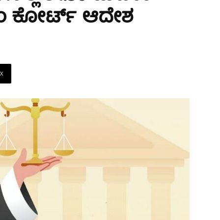
ೀಂ ಕೋರ್ಟ್ ಆದೇಶ
X