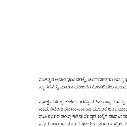
-
ಮಹತ್ವದ ಆದೇಶವೊಂದರಲ್ಲಿ, ಚುನಾವಣೆಗಳು ಇನ್ನೂ ಘೋ
ಸ್ಥಾನಗಳನ್ನು ಮಹಿಳಾ ವಕೀಲರಿಗೆ ಮೀಸಲಿಡಲು ಸೋಮವಾರ
ಪ್ರಸಕ್ತ ವರ್ಷಕ್ಕೆ, ಶೇಕಡ 20ರಷ್ಟು ಮಹಿಳಾ ಸ್ಥಾನಗಳ
ನಾಮನಿರ್ದೇಶನದ (co-option) ಮೂಲಕ ಭರ್ತಿ ಮಾಡಬೇ
ಮಹಿಳೆಯರ ಸಂಖ್ಯೆ ಕಡಿಮೆಯಿದ್ದರೆ, ಅಲ್ಲಿಗೆ ನಾಮನಿ
ನ್ಯಾಯಾಲಯದ ಮುಂದೆ ಇಡಬೇಕು ಎಂದು ಸುಪ್ರೀಂ ಕೋ