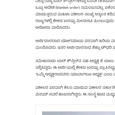
ಎಲ್ಲಾ ರಾಜ್ಯ ಬಾರ್ ಕೌನ್ಸಿಲ್‌ಗಳಲ್ಲೂ ಒಂದೇ ರೀತಿ
ಒಟ್ಟು ಆದೇಶ (blanket order) ಸಮಂಜಸವಲ್ಲ. ಏಕೆಂದರೆ
ಮಾಡುತ್ತಿರುವ ಮಹಿಳಾ ವಕೀಲರ ಸಂಖ್ಯೆ ಅತ್ಯಂತ ಕಡಿಮೆ
ರಾಜ್ಯಗಳಲ್ಲಿ ಶೇಕಡ 30ರಷ್ಟು ಮೀಸಲಾತಿ ತುಂಬುವುದು ಕ
ಅರೋರಾ ವಾದಿಸಿದರು.
ಅರ್ಜಿದಾರರಾದ ಯೋಗಮಾಯ ಪರವಾಗಿ ಹಿರಿಯ ವಕೀಲರ
ಮಂಡಿಸಿದರು. ಇತರ ಅರ್ಜಿದಾರರಾದ ಶೆಹ್ಲಾ ಚೌಧರ
ತಮಿಳುನಾಡು ಬಾರ್ ಕೌನ್ಸಿಲ್‌ನ ಸಹ-ಅಧ್ಯಕ್ಷ ಕೆ.
ಸಲ್ಲಿಸಿದ್ದರು. ಈ ಅರ್ಜಿಯಲ್ಲಿ ಶೇಕಡ 30ರಷ್ಟು ಪ್ರಾತ
“ಒಮ್ಮೆ ಅಧ್ಯಕ್ಷರಾದವರು ಯಾವಾಗಲೂ ಅಧ್ಯಕ್ಷ” ಎಂಬ ಪ
ವಕೀಲರ ಪರವಾಗಿ ಕೆಲಸ ಮಾಡುವ ವಕೀಲರ ಸರ್ಕಾರ
ವಿನಯ್ ನವರೆ ಹಾಜರಾಗಿದ್ದರು. ಈ ಸಂಸ್ಥೆ ಕೂಡ ಮಧ್ಯಪ್ರವ