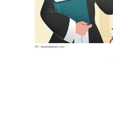
PC : barandbench.com
-