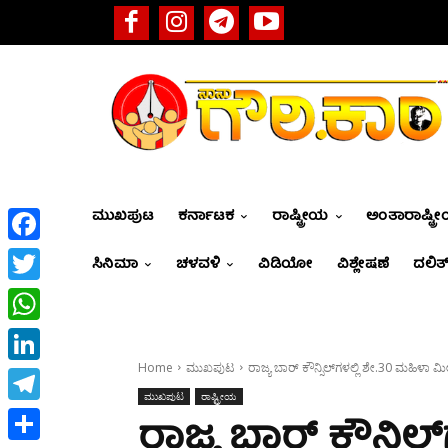
ಮುಖಪುಟ
ಕರ್ನಾಟಕ
ರಾಷ್ಟ್ರೀಯ
ಅಂತಾರಾಷ್ಟ್ರ
Facebook
ಸಿನಿಮಾ
ಚಳವಳಿ
ವಿಡಿಯೋ
ವಿಶ್ಲೇಷಣೆ
ದಲಿತ್
Twitter
WhatsApp
Home
ಮುಖಪುಟ
ರಾಜ್ಯ ಬಾರ್ ಕೌನ್ಸಿಲ್‌ಗಳಲ್ಲಿ ಶೇ.30 ಮಹಿಳಾ
LinkedIn
ಮುಖಪುಟ
ರಾಷ್ಟ್ರೀಯ
Telegram
ರಾಜ್ಯ ಬಾರ್ ಕೌನ್ಸಿಲ್