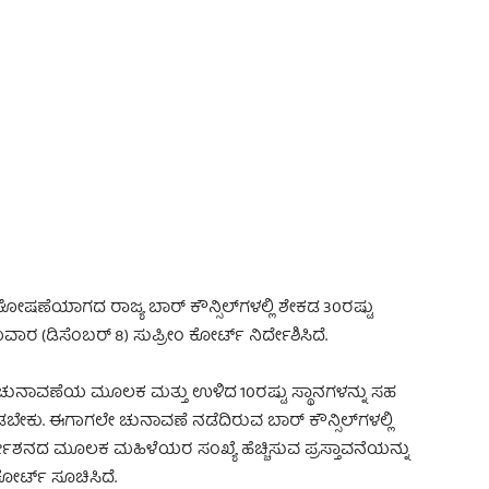
 Advertisement -
ಷಣೆಯಾಗದ ರಾಜ್ಯ ಬಾರ್ ಕೌನ್ಸಿಲ್‌ಗಳಲ್ಲಿ ಶೇಕಡ 30ರಷ್ಟು
 (ಡಿಸೆಂಬರ್ 8) ಸುಪ್ರೀಂ ಕೋರ್ಟ್ ನಿರ್ದೇಶಿಸಿದೆ.
ನ್ನು ಚುನಾವಣೆಯ ಮೂಲಕ ಮತ್ತು ಉಳಿದ 10ರಷ್ಟು ಸ್ಥಾನಗಳನ್ನು ಸಹ
ಕು. ಈಗಾಗಲೇ ಚುನಾವಣೆ ನಡೆದಿರುವ ಬಾರ್ ಕೌನ್ಸಿಲ್‌ಗಳಲ್ಲಿ
ರ್ದೇಶನದ ಮೂಲಕ ಮಹಿಳೆಯರ ಸಂಖ್ಯೆ ಹೆಚ್ಚಿಸುವ ಪ್ರಸ್ತಾವನೆಯನ್ನು
ರ್ಟ್ ಸೂಚಿಸಿದೆ.