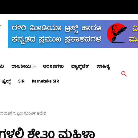
ೀಯ
ರಾಜಕೀಯ
ಅಂಕಣಗಳು
ಫ್ಯಾಕ್ಟ್‌ಚೆಕ್
ಸಾಹಿತ್ಯ
 ಫೈಲ್ಸ್
SIR
Karnataka SIR
 ಮೀಸಲಾತಿಗೆ ಸುಪ್ರೀಂ ಕೋರ್ಟ್ ಆದೇಶ
‌ಗಳಲ್ಲಿ ಶೇ.30 ಮಹಿಳಾ