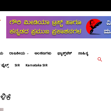
ೀಯ
ರಾಜಕೀಯ
ಅಂಕಣಗಳು
ಫ್ಯಾಕ್ಟ್‌ಚೆಕ್
ಸಾಹಿತ್ಯ
 ಫೈಲ್ಸ್
SIR
Karnataka SIR
ಳಿಕೆ