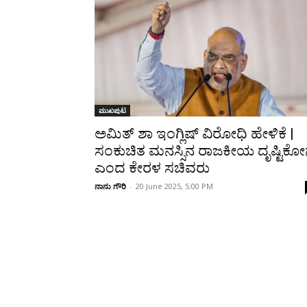
Share
ಮುಖಪುಟ
ಅಮಿತ್ ಶಾ ಇಂಗ್ಲಿಷ್ ವಿರೋಧಿ ಹೇಳಿಕೆ |
ಸಂಕುಚಿತ ಮನಸ್ಸಿನ ರಾಜಕೀಯ ದೃಷ್ಟಿಕ
ಎಂದ ಕೇರಳ ಸಚಿವರು
ನಾನು ಗೌರಿ
-
20 June 2025, 5:00 PM