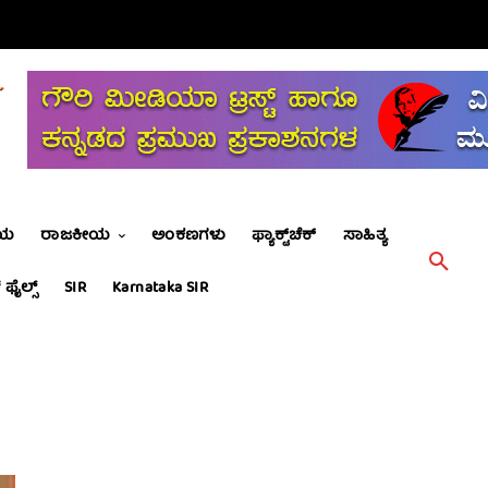
ೀಯ
ರಾಜಕೀಯ
ಅಂಕಣಗಳು
ಫ್ಯಾಕ್ಟ್‌ಚೆಕ್
ಸಾಹಿತ್ಯ
 ಫೈಲ್ಸ್
SIR
Karnataka SIR