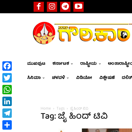
ಮುಖಪುಟ
ಕರ್ನಾಟಕ
ರಾಷ್ಟ್ರೀಯ
ಅಂತಾರಾಷ್ಟ್ರ
Facebook
ಸಿನಿಮಾ
ಚಳವಳಿ
ವಿಡಿಯೋ
ವಿಶ್ಲೇಷಣೆ
ದಲಿತ್
Twitter
WhatsApp
Home
Tags
ಜೈ ಹಿಂದ್‌ ಟಿವಿ
LinkedIn
Tag: ಜೈ ಹಿಂದ್‌ ಟಿವಿ
Telegram