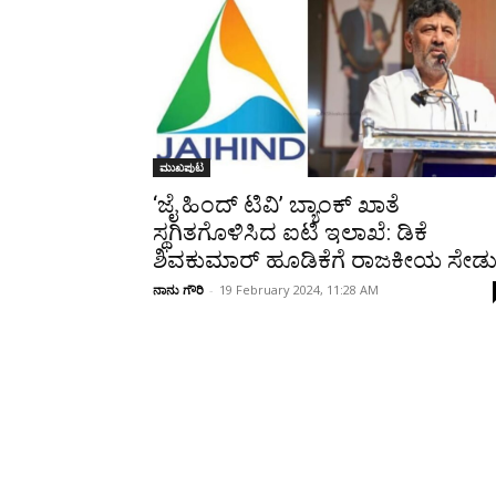
Share
ಮುಖಪುಟ
‘ಜೈ ಹಿಂದ್ ಟಿವಿ’ ಬ್ಯಾಂಕ್‌ ಖಾತೆ
ಸ್ಥಗಿತಗೊಳಿಸಿದ ಐಟಿ ಇಲಾಖೆ: ಡಿಕೆ
ಶಿವಕುಮಾರ್ ಹೂಡಿಕೆಗೆ ರಾಜಕೀಯ ಸೇಡ
ನಾನು ಗೌರಿ
-
19 February 2024, 11:28 AM