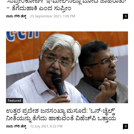
‘ಸುಪ್ರೀಂಕೋರ್ಟ್‌ ಇ-ಮೇಲ್‌‌ನಲ್ಲೂ ಮೋದಿ ಜಾಹಿರಾತು!’
– ತೆಗೆದುಹಾಕಿ ಎಂದ ಸುಪ್ರೀಂ
ನಾನು ಗೌರಿ ಡೆಸ್ಕ್
-
25 September 2021, 1:09 PM
0
Featured
ಉತ್ತರ ಪ್ರದೇಶ ಜನಸಂಖ್ಯಾ ಮಸೂದೆ: ‘ಒನ್-ಚೈಲ್ಡ್‌‌’
ನೀತಿಯನ್ನು ತೆಗೆದು ಹಾಕುವಂತೆ ವಿಹೆಚ್‌‌ಪಿ ಒತ್ತಾಯ
ನಾನು ಗೌರಿ ಡೆಸ್ಕ್
-
12 July 2021, 8:22 PM
0