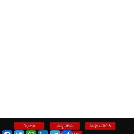
English
ನಮ್ಮ ಕುರಿತು
ನೀವೂ ಬರೆಯಿರಿ
Facebook
Twitter
WhatsApp
LinkedIn
Telegram
Share