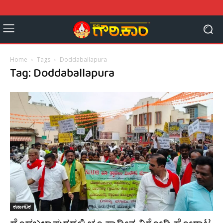
Home
Tags
Doddaballapura
Tag: Doddaballapura
ಕರ್ನಾಟಕ