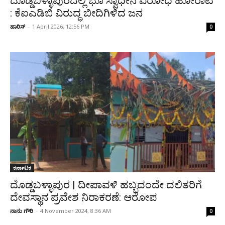
ದೊಡ್ಡಬಳ್ಳಾಪುರದಲ್ಲಿ ಭೂ ಸ್ವಾಧೀನ ವಿರೋಧಿ ಹೋರಾಟ
: ಕೆಐಎಡಿಬಿ ವಿರುದ್ಧ ಬೀದಿಗಿಳಿದ ಜನ
ಹಾರಿಸ್
-
1 April 2026, 12:56 PM
0
ಕರ್ನಾಟಕ
ದೊಡ್ಡಬಳ್ಳಾಪುರ | ದೀಪಾವಳಿ ಹಬ್ಬದಂದೇ ದಲಿತರಿಗೆ
ದೇವಸ್ಥಾನ ಪ್ರವೇಶ ನಿರಾಕರಣೆ: ಆರೋಪ
ನಾನು ಗೌರಿ
-
4 November 2024, 8:36 AM
0