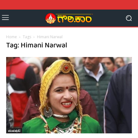
Home
Tags
Himani Narwal
Tag: Himani Narwal
ಮುಖಪುಟ