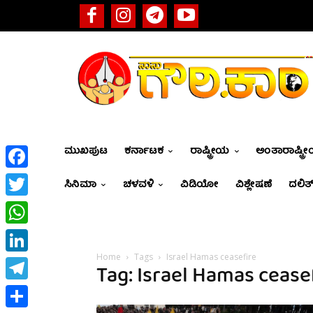
ಮುಖಪುಟ
ಕರ್ನಾಟಕ
ರಾಷ್ಟ್ರೀಯ
ಅಂತಾರಾಷ್ಟ್ರ
Facebook
ಸಿನಿಮಾ
ಚಳವಳಿ
ವಿಡಿಯೋ
ವಿಶ್ಲೇಷಣೆ
ದಲಿತ್
Twitter
WhatsApp
Home
Tags
Israel Hamas ceasefire
LinkedIn
Tag: Israel Hamas cease
Telegram