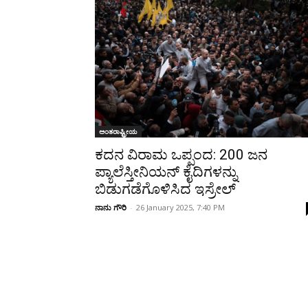
Share
ಅಂತರಾಷ್ಟ್ರೀಯ
ಕದನ ವಿರಾಮ ಒಪ್ಪಂದ: 200 ಜನ
ಪ್ಯಾಲೆಸ್ತೀನಿಯನ್ ಕೈದಿಗಳನ್ನು
ಬಿಡುಗಡೆಗೊಳಿಸಿದ ಇಸ್ರೇಲ್
ನಾನು ಗೌರಿ
-
26 January 2025, 7:40 PM