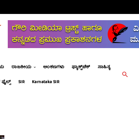
ೀಯ
ರಾಜಕೀಯ
ಅಂಕಣಗಳು
ಫ್ಯಾಕ್ಟ್‌ಚೆಕ್
ಸಾಹಿತ್ಯ
 ಫೈಲ್ಸ್
SIR
Karnataka SIR