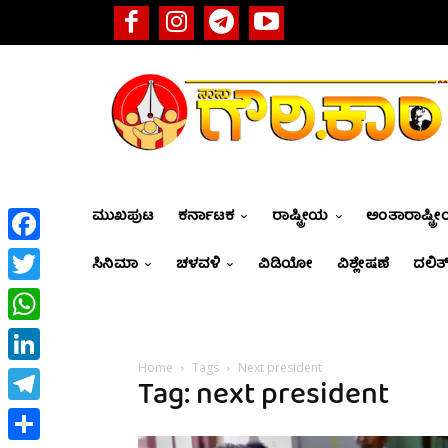
ಮುಖಪುಟ
ಕರ್ನಾಟಕ
ರಾಷ್ಟ್ರೀಯ
ಅಂತಾರಾಷ್ಟ್ರ
Facebook
ಸಿನಿಮಾ
ಚಳವಳಿ
ವಿಡಿಯೋ
ವಿಶ್ಲೇಷಣೆ
ದಲಿತ್
Twitter
WhatsApp
Home
Tags
Next president
LinkedIn
Tag: next president
Telegram