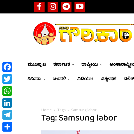
ಮುಖಪುಟ
ಕರ್ನಾಟಕ
ರಾಷ್ಟ್ರೀಯ
ಅಂತಾರಾಷ್ಟ್ರ
Facebook
ಸಿನಿಮಾ
ಚಳವಳಿ
ವಿಡಿಯೋ
ವಿಶ್ಲೇಷಣೆ
ದಲಿತ್
Twitter
WhatsApp
Home
Tags
Samsung labor
LinkedIn
Tag: Samsung labor
Telegram