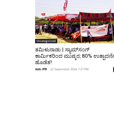
Share
Uncategorized
ತಮಿಳುನಾಡು | ಸ್ಯಾಮ್‌ಸಂಗ್
ಕಾರ್ಮಿಕರಿಂದ ಮುಷ್ಕರ; 80% ಉತ್ಪಾದನೆಗ
ಹೊಡೆತ!
ನಾನು ಗೌರಿ
-
22 September 2024, 1:37 PM