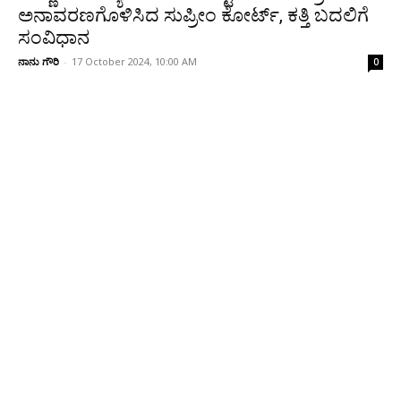
ಅನಾವರಣಗೊಳಿಸಿದ ಸುಪ್ರೀಂ ಕೋರ್ಟ್, ಕತ್ತಿ ಬದಲಿಗೆ
ಸಂವಿಧಾನ
ನಾನು ಗೌರಿ
-
17 October 2024, 10:00 AM
0