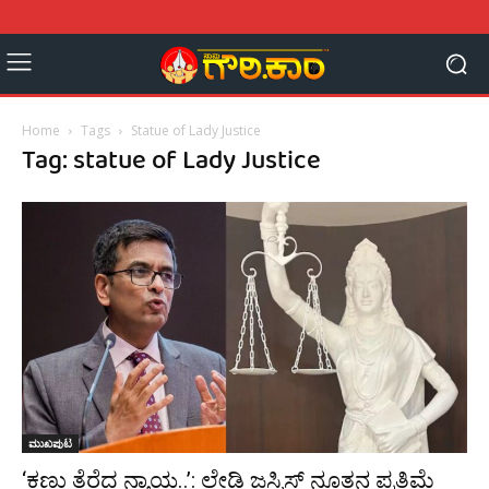
Home
Tags
Statue of Lady Justice
Tag: statue of Lady Justice
ಮುಖಪುಟ
‘ಕಣ್ಣು ತೆರೆದ ನ್ಯಾಯ..’: ಲೇಡಿ ಜಸ್ಟಿಸ್ ನೂತನ ಪ್ರತಿಮೆ