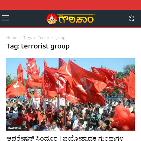
Home
Tags
Terrorist group
Tag: terrorist group
ಮುಖಪುಟ
ಆಪರೇಷನ್ ಸಿಂಧೂರ | ಭಯೋತ್ಪಾದಕ ಗುಂಪುಗಳ