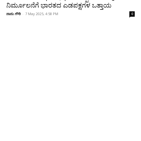
ನಿರ್ಮೂಲನೆಗೆ ಭಾರತದ ಎಡಪಕ್ಷಗಳ ಒತ್ತಾಯ
ನಾನು ಗೌರಿ
-
7 May 2025, 4:58 PM
0