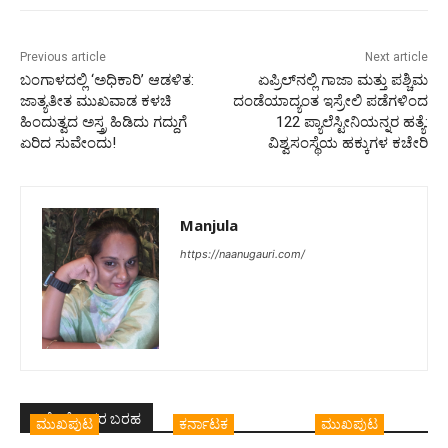
Previous article
Next article
ಬಂಗಾಳದಲ್ಲಿ ‘ಅಧಿಕಾರಿ’ ಆಡಳಿತ:
ಏಪ್ರಿಲ್‌ನಲ್ಲಿ ಗಾಜಾ ಮತ್ತು ಪಶ್ಚಿಮ
ಜಾತ್ಯತೀತ ಮುಖವಾಡ ಕಳಚಿ
ದಂಡೆಯಾದ್ಯಂತ ಇಸ್ರೇಲಿ ಪಡೆಗಳಿಂದ
ಹಿಂದುತ್ವದ ಅಸ್ತ್ರ ಹಿಡಿದು ಗದ್ದುಗೆ
122 ಪ್ಯಾಲೆಸ್ಟೀನಿಯನ್ನರ ಹತ್ಯೆ:
ಏರಿದ ಸುವೇಂದು!
ವಿಶ್ವಸಂಸ್ಥೆಯ ಹಕ್ಕುಗಳ ಕಚೇರಿ
Manjula
https://naanugauri.com/
ಇದೇ ಲೇಖಕರ ಬರಹ
ಮುಖಪುಟ
ಕರ್ನಾಟಕ
ಮುಖಪುಟ