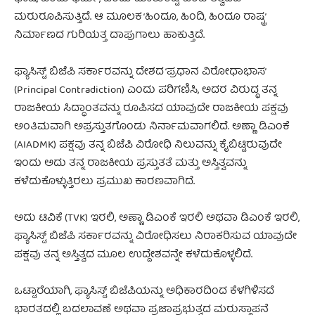
ಮರುರೂಪಿಸುತ್ತಿದೆ. ಆ ಮೂಲಕ ‘ಹಿಂದೂ, ಹಿಂದಿ, ಹಿಂದೂ ರಾಷ್ಟ್ರ’
ನಿರ್ಮಾಣದ ಗುರಿಯತ್ತ ದಾಪುಗಾಲು ಹಾಕುತ್ತಿದೆ.
ಫ್ಯಾಸಿಸ್ಟ್ ಬಿಜೆಪಿ ಸರ್ಕಾರವನ್ನು ದೇಶದ ‘ಪ್ರಧಾನ ವಿರೋಧಾಭಾಸ’
(Principal Contradiction) ಎಂದು ಪರಿಗಣಿಸಿ, ಅದರ ವಿರುದ್ಧ ತನ್ನ
ರಾಜಕೀಯ ಸಿದ್ಧಾಂತವನ್ನು ರೂಪಿಸದ ಯಾವುದೇ ರಾಜಕೀಯ ಪಕ್ಷವು
ಅಂತಿಮವಾಗಿ ಅಪ್ರಸ್ತುತಗೊಂಡು ನಿರ್ನಾಮವಾಗಲಿದೆ. ಅಣ್ಣಾ ಡಿಎಂಕೆ
(AIADMK) ಪಕ್ಷವು ತನ್ನ ಬಿಜೆಪಿ ವಿರೋಧಿ ನಿಲುವನ್ನು ಕೈಬಿಟ್ಟಿರುವುದೇ
ಇಂದು ಅದು ತನ್ನ ರಾಜಕೀಯ ಪ್ರಸ್ತುತತೆ ಮತ್ತು ಅಸ್ತಿತ್ವವನ್ನು
ಕಳೆದುಕೊಳ್ಳುತ್ತಿರಲು ಪ್ರಮುಖ ಕಾರಣವಾಗಿದೆ.
ಅದು ಟಿವಿಕೆ (TVK) ಇರಲಿ, ಅಣ್ಣಾ ಡಿಎಂಕೆ ಇರಲಿ ಅಥವಾ ಡಿಎಂಕೆ ಇರಲಿ,
ಫ್ಯಾಸಿಸ್ಟ್ ಬಿಜೆಪಿ ಸರ್ಕಾರವನ್ನು ವಿರೋಧಿಸಲು ನಿರಾಕರಿಸುವ ಯಾವುದೇ
ಪಕ್ಷವು ತನ್ನ ಅಸ್ತಿತ್ವದ ಮೂಲ ಉದ್ದೇಶವನ್ನೇ ಕಳೆದುಕೊಳ್ಳಲಿದೆ.
ಒಟ್ಟಾರೆಯಾಗಿ, ಫ್ಯಾಸಿಸ್ಟ್ ಬಿಜೆಪಿಯನ್ನು ಅಧಿಕಾರದಿಂದ ಕೆಳಗಿಳಿಸದೆ
ಭಾರತದಲ್ಲಿ ಬದಲಾವಣೆ ಅಥವಾ ಪ್ರಜಾಪ್ರಭುತ್ವದ ಮರುಸ್ಥಾಪನೆ