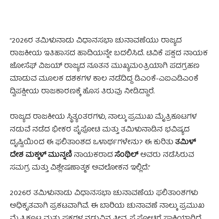
“2026ರ ತಮಿಳುನಾಡು ವಿಧಾನಸಭಾ ಚುನಾವಣೆಯು ರಾಜ್ಯದ
ರಾಜಕೀಯ ಇತಿಹಾಸದ ಹಾದಿಯನ್ನೇ ಬದಲಿಸಿದೆ. ಟಿವಿಕೆ ಪಕ್ಷದ ನಾಯಕ
ಜೋಸೆಫ್ ವಿಜಯ್ ರಾಜ್ಯದ ನೂತನ ಮುಖ್ಯಮಂತ್ರಿಯಾಗಿ ಪದಗ್ರಹಣ
ಮಾಡುವ ಮೂಲಕ ದಶಕಗಳ ಕಾಲ ನಡೆದಿದ್ದ ಡಿಎಂಕೆ-ಎಐಎಡಿಎಂಕೆ
ದ್ವಿಪಕ್ಷೀಯ ರಾಜಕಾರಣಕ್ಕೆ ಹೊಸ ತಿರುವು ನೀಡಿದ್ದಾರೆ.
ರಾಜ್ಯದ ರಾಜಕೀಯ ಸ್ಥಿತ್ಯಂತರಗಳು, ನಾಲ್ಕು ಪ್ರಮುಖ ಮೈತ್ರಿಕೂಟಗಳ
ನಡುವೆ ನಡೆದ ಭೀಕರ ಪೈಪೋಟಿ ಮತ್ತು ತಮಿಳುನಾಡಿನ ಭವಿಷ್ಯದ
ದೃಷ್ಟಿಯಿಂದ ಈ ಫಲಿತಾಂಶದ ಒಳಾರ್ಥಗಳೇನು? ಈ ಕುರಿತು
ತಮಿಳ್
ದೇಶ ಮಕ್ಕಳ್ ಮುನ್ನಣಿ
ನಾಯಕರಾದ
ಸೆಂಥಿಲ್
ಅವರು ನಡೆಸಿರುವ
ಸಮಗ್ರ ಮತ್ತು ವಿಶ್ಲೇಷಣಾತ್ಮಕ ಅವಲೋಕನ ಇಲ್ಲಿದೆ.”
2026ರ ತಮಿಳುನಾಡು ವಿಧಾನಸಭಾ ಚುನಾವಣೆಯ ಫಲಿತಾಂಶಗಳು
ಅಧಿಕೃತವಾಗಿ ಪ್ರಕಟವಾಗಿವೆ. ಈ ಬಾರಿಯ ಚುನಾವಣೆ ನಾಲ್ಕು ಪ್ರಮುಖ
ಮೈತ್ರಿಕೂಟ ಮತ್ತು ಪಕ್ಷಗಳ ನಡುವಿನ ತೀವ್ರ ಪೈಪೋಟಿಗೆ ಸಾಕ್ಷಿಯಾಗಿದೆ.