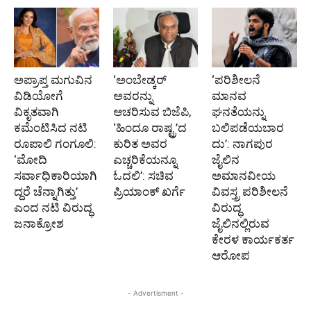
ಅಪ್ರಾಪ್ತ ಮಗುವಿನ
‘ಅಂಬೇಡ್ಕರ್
‘ಪರಿಶೀಲನೆ
ವಿಡಿಯೋಗೆ
ಅವರನ್ನು
ಮಾನವ
ವಿಕೃತವಾಗಿ
ಆಚರಿಸುವ ಬಿಜೆಪಿ,
ಘನತೆಯನ್ನು
ಕಮೆಂಟಿಸಿದ ನಟಿ
‘ಹಿಂದೂ ರಾಷ್ಟ್ರ’ದ
ಬಲಿಪಡೆಯಬಾರ
ರೂಪಾಲಿ ಗಂಗೂಲಿ:
ಕುರಿತ ಅವರ
ದು’: ನಾಗಪುರ
‘ಮೋದಿ
ಎಚ್ಚರಿಕೆಯನ್ನೂ
ಜೈಲಿನ
ಸರ್ವಾಧಿಕಾರಿಯಾಗಿ
ಓದಲಿ’: ಸಚಿವ
ಅಮಾನವೀಯ
ದ್ದರೆ ಚೆನ್ನಾಗಿತ್ತು’
ಪ್ರಿಯಾಂಕ್ ಖರ್ಗೆ
ವಿವಸ್ತ್ರ ಪರಿಶೀಲನೆ
ಎಂದ ನಟಿ ವಿರುದ್ಧ
ವಿರುದ್ಧ
ಜನಾಕ್ರೋಶ
ಜೈಲಿನಲ್ಲಿರುವ
ಕೇರಳ ಕಾರ್ಯಕರ್ತ
ಆರೋಪ
- Advertisment -