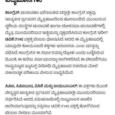
ಕಾಂಗ್ರೆಸ್:
ಚುನಾವಣಾ ಫಲಿತಾಂಶದ ಬೆನ್ನಲ್ಲೇ ಕಾಂಗ್ರೆಸ್ ಪಕ್ಷವು
‘ಜಾತ್ಯತೀತ ಪ್ರಗತಿಪರ ಮೈತ್ರಿಕೂಟ’ದಿಂದ ಹೊರಬಂದಿದೆ. ಮುಂಬರುವ
ಸ್ಥಳೀಯ ಸಂಸ್ಥೆಗಳ ಚುನಾವಣೆ ಹಾಗೂ ಲೋಕಸಭಾ ಚುನಾವಣೆಗಳಲ್ಲಿ
ಮೈತ್ರಿ ಮುಂದುವರಿಸುವ ಇಚ್ಛೆಯನ್ನು ವ್ಯಕ್ತಪಡಿಸಿರುವ ಕಾಂಗ್ರೆಸ್, ಇದೀಗ
ಟಿವಿಕೆ (TVK)
ಪಕ್ಷಕ್ಕೆ ಬೆಂಬಲ ಘೋಷಿಸಿದೆ. ಆದರೆ, ಈ ಮೈತ್ರಿಕೂಟದಲ್ಲಿ
ಯಾವುದೇ ಕೋಮುವಾದಿ ಶಕ್ತಿಗಳು ಇರಬಾರದು ಎಂಬ ಷರತ್ತನ್ನು
ವಿಧಿಸಿದೆ. ಕಾಂಗ್ರೆಸ್‌ನ ಈ ನಿರ್ಧಾರವನ್ನು ‘ದ್ರೋಹ’ ಎಂದು ಬಣ್ಣಿಸಿರುವ
ಡಿಎಂಕೆ, ಈ ಕುರಿತು ನಿರ್ಣಯವನ್ನೂ ಅಂಗೀಕರಿಸಿದೆ. ಈ ಬೆಳವಣಿಗೆಯು
ರಾಷ್ಟ್ರಮಟ್ಟದ ಫ್ಯಾಸಿಸ್ಟ್ ವಿರೋಧಿ ಮೈತ್ರಿಕೂಟದ ರಚನೆಯ ಮೇಲೆ
ನಕಾರಾತ್ಮಕ ಪರಿಣಾಮ ಬೀರುವ ಸಾಧ್ಯತೆಯಿದೆ.
ಸಿಪಿಐ, ಸಿಪಿಐ(ಎಂ), ವಿಸಿಕೆ ಮತ್ತು ಐಯುಎಂಎಲ್:
ಈ ಪಕ್ಷಗಳು ಡಿಎಂಕೆ
ನೇತೃತ್ವದ ಜಾತ್ಯತೀತ ಪ್ರಗತಿಪರ ಮೈತ್ರಿಕೂಟದಲ್ಲೇ ಮುಂದುವರಿಯಲು
ನಿರ್ಧರಿಸಿವೆ. ಆದರೆ, ತಮಿಳುನಾಡಿನಲ್ಲಿ ರಾಜ್ಯಪಾಲರ ಆಡಳಿತ
ಜಾರಿಯಾಗುವುದನ್ನು ತಪ್ಪಿಸಲು ಟಿವಿಕೆ (TVK) ಪಕ್ಷಕ್ಕೆ ಹೊರಗಿನಿಂದ
ಬೆಂಬಲ ನೀಡಲು ಮುಂದಾಗಿವೆ.