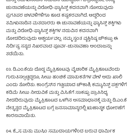
ಮತ್ತು ತಮಿಳುನಾಡಿನ ನಡುವಿನ ಯುದ್ಧವಾಗಿ ಚಿತ್ರಿಸಿದ್ದರೂ, ರಾಜ್ಯ
ಚುನಾವಣೆಯನ್ನು ವಿರೋಧಿ-ಫ್ಯಾಸಿಸ್ಟ್ ಕದನವಾಗಿ ನೋಡುವುದು
ಪ್ರಗತಿಪರ ಚಳವಳಿಗಳಿಗೂ ಕೂಡ ಕಷ್ಟಕರವಾಗಿದೆ. ಆದ್ದರಿಂದ
ತಮಿಳುನಾಡಿನ ಮತದಾರರು ಈ ಚುನಾವಣೆಯನ್ನು ಫ್ಯಾಸಿಸ್ಟ್ ಶಕ್ತಿಗಳು
ಮತ್ತು ವಿರೋಧಿ-ಫ್ಯಾಸಿಸ್ಟ್ ಶಕ್ತಿಗಳ ನಡುವಿನ ಕದನವಾಗಿ
ನೋಡದಿರುವುದು ಆಶ್ಚರ್ಯವಲ್ಲ. ನಮ್ಮ ಸ್ವಂತ ವ್ಯಕ್ತಿನಿಷ್ಠ ಚೌಕಟ್ಟು ಈ
ನಿರ್ದಿಷ್ಟ ಸತ್ಯದ ನಿಖರವಾದ ಪೂರ್ವ-ಚುನಾವಣಾ ಅಂದಾಜನ್ನು
ತಡೆಯಿತು.
03. ಡಿ.ಎಂ.ಕೆಯ ದೊಡ್ಡ ಮೈತ್ರಿಕೂಟವು ವೈಚಾರಿಕ ಮೈತ್ರಿಕೂಟವೆಂದು
ಗುರುತಿಸಲ್ಪಟ್ಟಿದ್ದರೂ, ಸೀಟು ಹಂಚಿಕೆ ಮಾತುಕತೆಗಳ ವೇಳೆ ಅದು ಖಾಲಿ
ಎಂದು ತೋರಿತು. ಕಾಂಗ್ರೆಸ್‌ನ ಗಟ್ಟಿಯಾದ ಚೌಕಾಶಿ, ಕಮ್ಯುನಿಸ್ಟ್ ಪಕ್ಷಗಳಿಗೆ
ಕಡಿಮೆ ಸೀಟು ನೀಡುವಿಕೆ ಮತ್ತು ವಿ.ಸಿ.ಕೆಗೆ ಸಾಕಷ್ಟು ಪ್ರಾತಿನಿಧ್ಯ
ನೀಡದಿರುವುದು ಮೈತ್ರಿಕೂಟದ ಒಳಗಿನ ಅಸಮಾಧಾನಕ್ಕೆ ಮತ್ತು ಡಿ.ಎಂ.ಕೆ
ನೇತೃತ್ವದ ಮೈತ್ರಿಕೂಟದ ಬಗ್ಗೆ ಜನಸಾಮಾನ್ಯರಲ್ಲಿ ಋಣಾತ್ಮಕ ಧೋರಣೆಗೆ
ಕಾರಣವಾಯಿತು.
04. ಕ್ರೈಸ್ತ ಮತ್ತು ಮುಸ್ಲಿಂ ಸಮುದಾಯಗಳಿಂದ ಬರುವ ಧಾರ್ಮಿಕ