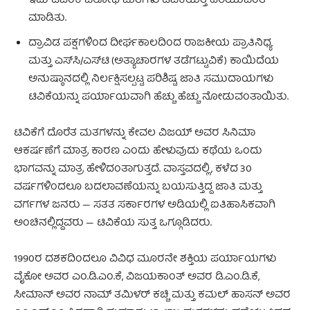
ಇದು ಡಿಎಂಕೆ ವಿರೋಧಿ ಮತಗಳು ಟಿವಿಕೆಯತ್ತ ಹರಿಯುವಂತೆ
ಮಾಡಿತು.
ದ್ರಾವಿಡ ಪಕ್ಷಗಳಿಂದ ದೀರ್ಘಕಾಲದಿಂದ ರಾಜಕೀಯ ಪ್ರಾತಿನಿಧ್ಯ
ಮತ್ತು ಎಸ್‌ಸಿ/ಎಸ್‌ಟಿ (ಅತ್ಯಾಚಾರಗಳ ತಡೆಗಟ್ಟುವಿಕೆ) ಕಾಯಿದೆಯ
ಅನುಷ್ಠಾನದಲ್ಲಿ ನಿರ್ಲಕ್ಷಿಸಲ್ಪಟ್ಟ ಪರಿಶಿಷ್ಟ ಜಾತಿ ಸಮುದಾಯಗಳು
ಟಿವಿಕೆಯನ್ನು ಪರ್ಯಾಯವಾಗಿ ಹೆಚ್ಚು ಹೆಚ್ಚು ನೋಡುವಂತಾಯಿತು.
ಟಿವಿಕೆಗೆ ದೊರೆತ ಮತಗಳನ್ನು ಕೇವಲ ವಿಜಯ್ ಅವರ ಸಿನಿಮಾ
ಆಕರ್ಷಣೆಗೆ ಮಾತ್ರ ಕಾರಣ ಎಂದು ಹೇಳುವುದು ಕಥೆಯ ಒಂದು
ಭಾಗವನ್ನು ಮಾತ್ರ ಹೇಳಿದಂತಾಗುತ್ತದೆ. ವಾಸ್ತವದಲ್ಲಿ, ಕಳೆದ 30
ವರ್ಷಗಳಿಂದಲೂ ಬದಲಾವಣೆಯನ್ನು ಬಯಸುತ್ತಿದ್ದ ಜಾತಿ ಮತ್ತು
ವರ್ಗಗಳ ಜನರು — ಸತತ ಸರ್ಕಾರಗಳ ಅಡಿಯಲ್ಲಿ ಐತಿಹಾಸಿಕವಾಗಿ
ಅಂಚಿನಲ್ಲಿದ್ದವರು — ಟಿವಿಕೆಯ ಸುತ್ತ ಒಗ್ಗೂಡಿದರು.
1990ರ ದಶಕದಿಂದಲೂ ವಿವಿಧ ಮೂರನೇ ಶಕ್ತಿಯ ಪರ್ಯಾಯಗಳು
ವೈಕೋ ಅವರ ಎಂ.ಡಿ.ಎಂ.ಕೆ, ವಿಜಯಕಾಂತ್ ಅವರ ಡಿ.ಎಂ.ಡಿ.ಕೆ,
ಸೀಮಾನ್ ಅವರ ನಾಮ್ ತಮಿಳರ್ ಕಚ್ಚಿ ಮತ್ತು ಕಮಲ್ ಹಾಸನ್ ಅವರ