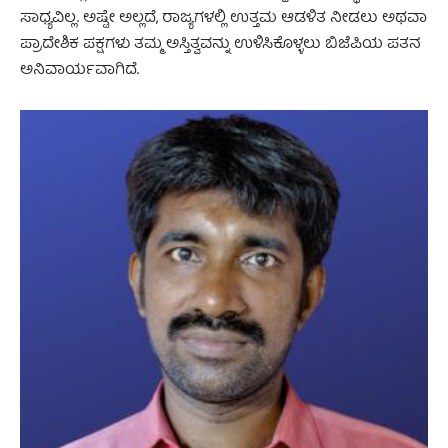
ಸಾಧ್ಯವಿಲ್ಲ. ಅಷ್ಟೇ ಅಲ್ಲದೆ, ರಾಜ್ಯಗಳಲ್ಲಿ ಉತ್ತಮ ಆಡಳಿತ ನೀಡಲು ಅಥವಾ
ಪ್ರಾದೇಶಿಕ ಪಕ್ಷಗಳು ತಮ್ಮ ಅಸ್ತಿತ್ವವನ್ನು ಉಳಿಸಿಕೊಳ್ಳಲು ಬಿಜೆಪಿಯ ಪತನ
ಅನಿವಾರ್ಯವಾಗಿದೆ.