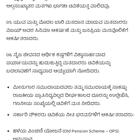
ಅಲ್ಪಸಂಖ್ಯಾತರ ಮತಗಳು ಭಾಗಶಃ ಟಿವಿಕೆಯತ್ತ ವಾಲಿದವು.
05. ಯುವ ಮತ್ತು ಮೊದಲ ಬಾರಿ ಮತದಾನ ಮಾಡುವ ಮತದಾರರು
ವಿಜಯ್ ಅವರ ಸಿನಿಮಾ ಆಕರ್ಷಣೆ ಮತ್ತು ಜನಪ್ರಿಯ ಮನವೊಲಿಕೆಗೆ
ಆಕರ್ಷಿತರಾದರು.
06. ನೈಜ ಜೀವನದ ಆರ್ಥಿಕ ಕಷ್ಟಗಳಿಗೆ ವಿಶ್ವಾಸಾರ್ಹವಾದ
ಪರ್ಯಾಯವನ್ನು ಹುಡುಕುತ್ತಿದ್ದ ಮತದಾರರು ಟಿವಿಕೆಯನ್ನು
ಬದಲಾವಣೆಗೆ ಸಾಧ್ಯವಾದ ಆಯ್ಕೆಯಾಗಿ ನೋಡಿದರು.
ಮೀನುಗಾರ ಸಮುದಾಯದವರು ತಮ್ಮ ಸಮುದಾಯಕ್ಕೆ ಸಾಕಷ್ಟು
ರಾಜಕೀಯ ಪ್ರಾತಿನಿಧ್ಯವಿಲ್ಲದ ದೀರ್ಘಕಾಲದ ದೂರನ್ನು ಉಲ್ಲೇಖಿಸಿ,
ಗಣನೀಯ ಸಂಖ್ಯೆಯಲ್ಲಿ ಟಿವಿಕೆಗೆ ಮತ ನೀಡಿದರು.
ಸರ್ಕಾರಿ ನೌಕರರು ಟಿವಿಕೆಯ ನೀತಿ ಭರವಸೆಗಳಿಗೆ ಆಕರ್ಷಿತರಾದರು:
ಹಳೆಯ ಪಿಂಚಣಿ ಯೋಜನೆ (Old Pension Scheme – OPS)
ಅನುಷ್ಠಾನ