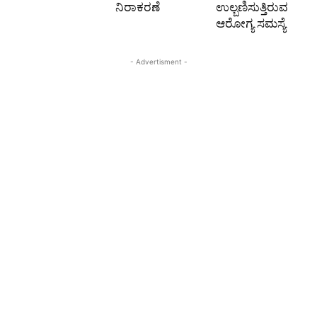
ನಿರಾಕರಣೆ
ಉಲ್ಬಣಿಸುತ್ತಿರುವ
ಆರೋಗ್ಯ ಸಮಸ್ಯೆ
- Advertisment -