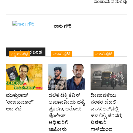
ಬಂಡಾಯದ ಸುಳಿವು
ನಾನು ಗೌರಿ
ಇದೇ ಲೇಖಕರ ಬರಹ
ನ್ಯಾಯ ಪಥ
ಮುಖಪುಟ
ಮುಖಪುಟ
ಮುತ್ತುರಾಜ್
ದಲಿತ ಟೆಕ್ಕಿ ಕೆವಿನ್
ದೀಪಾವಳಿಯ
‘ರಾಜಕುಮಾರ್‍’
ಅಮಾನವೀಯ ಹತ್ಯೆ
ನಂತರ ದೆಹಲಿ-
ಆದ ಕಥೆ
ಪ್ರಕರಣ; ಆರೋಪಿ
ಎನ್‌ಸಿಆರ್‌ನಲ್ಲಿ
ಪೊಲೀಸ್‌
ಹದಗೆಟ್ಟ ಪರಿಸರ;
ಅಧಿಕಾರಿಗೆ
ವಿಷಕಾರಿ
ಜಾಮೀನು
ಗಾಳಿಯಿಂದ