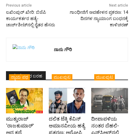
Previous article
Next article
ಲಖಿಂಪುರ್‌ ಖೇರಿ: ಬಿಜೆಪಿ
ಗಾಂಧೀಜಿಗೆ ಅವಹೇಳನ ಪ್ರಕರಣ: 14
ಕಾರ್ಯಕರ್ತರ ಹತ್ಯೆ-
ದಿನಗಳ ನ್ಯಾಯಾಂಗ ಬಂಧನಕ್ಕೆ
ಚಾರ್ಜ್‌ಶೀಟ್‌ನಲ್ಲಿ ರೈತರ ಹೆಸರು
ಕಾಳಿಚರಣ್‌
ನಾನು ಗೌರಿ
ಇದೇ ಲೇಖಕರ ಬರಹ
ನ್ಯಾಯ ಪಥ
ಮುಖಪುಟ
ಮುಖಪುಟ
ಮುತ್ತುರಾಜ್
ದಲಿತ ಟೆಕ್ಕಿ ಕೆವಿನ್
ದೀಪಾವಳಿಯ
‘ರಾಜಕುಮಾರ್‍’
ಅಮಾನವೀಯ ಹತ್ಯೆ
ನಂತರ ದೆಹಲಿ-
ಆದ ಕಥೆ
ಪ್ರಕರಣ; ಆರೋಪಿ
ಎನ್‌ಸಿಆರ್‌ನಲ್ಲಿ