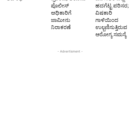
ಪೊಲೀಸ್‌
ಹದಗೆಟ್ಟ ಪರಿಸರ;
ಅಧಿಕಾರಿಗೆ
ವಿಷಕಾರಿ
ಜಾಮೀನು
ಗಾಳಿಯಿಂದ
ನಿರಾಕರಣೆ
ಉಲ್ಬಣಿಸುತ್ತಿರುವ
ಆರೋಗ್ಯ ಸಮಸ್ಯೆ
- Advertisment -