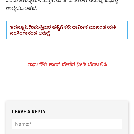
ಎಂದು ಹೇಳಿದ್ದರು. ಇದನ್ನು ಅಟಾರ್ನಿ ಜನರಲ್‌ಗೆ ಬರೆದಿದ್ದ ಪತ್ರದಲ್ಲಿ
ಉಲ್ಲೇಖಿಸಲಾಗಿದೆ
.
ಇದನ್ನೂ ಓದಿ:
ಮುಸ್ಲಿಮರ ಹತ್ಯೆಗೆ ಕರೆ: ಧಾರ್ಮಿಕ ಮುಖಂಡ ಯತಿ
ನರಸಿಂಗಾನಂದ ಅರೆಸ್ಟ್
ನಾನುಗೌರಿ.ಕಾಂಗೆ ದೇಣಿಗೆ ನೀಡಿ ಬೆಂಬಲಿಸಿ
LEAVE A REPLY
Name