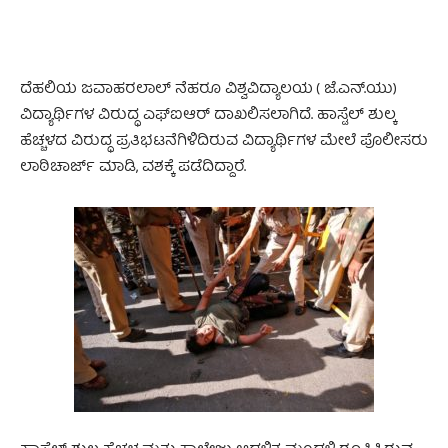
ದೆಹಲಿಯ ಜವಾಹರಲಾಲ್ ನೆಹರೂ ವಿಶ್ವವಿದ್ಯಾಲಯ ( ಜೆ.ಎನ್.ಯು)
ವಿದ್ಯಾರ್ಥಿಗಳ ವಿರುದ್ಧ ಎಫ್ಐಆರ್ ದಾಖಲಿಸಲಾಗಿದೆ. ಹಾಸ್ಟೆಲ್ ಶುಲ್ಕ
ಹೆಚ್ಚಳದ ವಿರುದ್ಧ ಪ್ರತಿಭಟನೆಗಿಳಿದಿರುವ ವಿದ್ಯಾರ್ಥಿಗಳ ಮೇಲೆ ಪೊಲೀಸರು
ಲಾಠಿಚಾರ್ಜ್ ಮಾಡಿ, ವಶಕ್ಕೆ ಪಡೆದಿದ್ದಾರೆ.