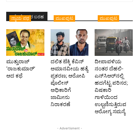
ಇದೇ ಲೇಖಕರ ಬರಹ
ನ್ಯಾಯ ಪಥ
ಮುಖಪುಟ
ಮುಖಪುಟ
ಮುತ್ತುರಾಜ್
ದಲಿತ ಟೆಕ್ಕಿ ಕೆವಿನ್
ದೀಪಾವಳಿಯ
‘ರಾಜಕುಮಾರ್‍’
ಅಮಾನವೀಯ ಹತ್ಯೆ
ನಂತರ ದೆಹಲಿ-
ಆದ ಕಥೆ
ಪ್ರಕರಣ; ಆರೋಪಿ
ಎನ್‌ಸಿಆರ್‌ನಲ್ಲಿ
ಪೊಲೀಸ್‌
ಹದಗೆಟ್ಟ ಪರಿಸರ;
ಅಧಿಕಾರಿಗೆ
ವಿಷಕಾರಿ
ಜಾಮೀನು
ಗಾಳಿಯಿಂದ
ನಿರಾಕರಣೆ
ಉಲ್ಬಣಿಸುತ್ತಿರುವ
ಆರೋಗ್ಯ ಸಮಸ್ಯೆ
- Advertisment -