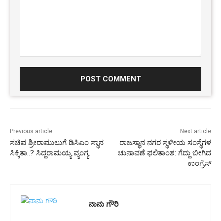
Comment:
Previous article
Next article
ಸಚಿವ ಶ್ರೀರಾಮುಲುಗೆ ಡಿಸಿಎಂ ಸ್ಥಾನ
ರಾಜಸ್ಥಾನ ನಗರ ಸ್ಥಳೀಯ ಸಂಸ್ಥೆಗಳ
ಸಿಕ್ಕಿತಾ..? ಸಿದ್ದರಾಮಯ್ಯ ವ್ಯಂಗ್ಯ
ಚುನಾವಣೆ ಫಲಿತಾಂಶ: ಗೆದ್ದು ಬೀಗಿದ
ಕಾಂಗ್ರೆಸ್
ನಾನು ಗೌರಿ