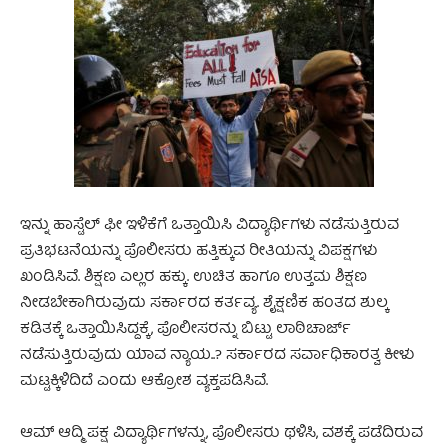
ಇನ್ನು ಹಾಸ್ಟೆಲ್ ಫೀ ಇಳಿಕೆಗೆ ಒತ್ತಾಯಿಸಿ ವಿದ್ಯಾರ್ಥಿಗಳು ನಡೆಸುತ್ತಿರುವ
ಪ್ರತಿಭಟನೆಯನ್ನು ಪೊಲೀಸರು ಹತ್ತಿಕ್ಕುವ ರೀತಿಯನ್ನು ವಿಪಕ್ಷಗಳು
ಖಂಡಿಸಿವೆ. ಶಿಕ್ಷಣ ಎಲ್ಲರ ಹಕ್ಕು. ಉಚಿತ ಹಾಗೂ ಉತ್ತಮ ಶಿಕ್ಷಣ
ನೀಡಬೇಕಾಗಿರುವುದು ಸರ್ಕಾರದ ಕರ್ತವ್ಯ. ಶೈಕ್ಷಣಿಕ ಹಂತದ ಶುಲ್ಕ
ಕಡಿತಕ್ಕೆ ಒತ್ತಾಯಿಸಿದ್ದಕ್ಕೆ, ಪೊಲೀಸರನ್ನು ಬಿಟ್ಟು ಲಾಠಿಚಾರ್ಜ್
ನಡೆಸುತ್ತಿರುವುದು ಯಾವ ನ್ಯಾಯ..? ಸರ್ಕಾರದ ಸರ್ವಾಧಿಕಾರತ್ವ ಕೀಳು
ಮಟ್ಟಕ್ಕಿಳಿದಿದೆ ಎಂದು ಆಕ್ರೋಶ ವ್ಯಕ್ತಪಡಿಸಿವೆ.
ಆಮ್ ಆದ್ಮಿ ಪಕ್ಷ ವಿದ್ಯಾರ್ಥಿಗಳನ್ನು, ಪೊಲೀಸರು ಥಳಿಸಿ, ವಶಕ್ಕೆ ಪಡೆದಿರುವ