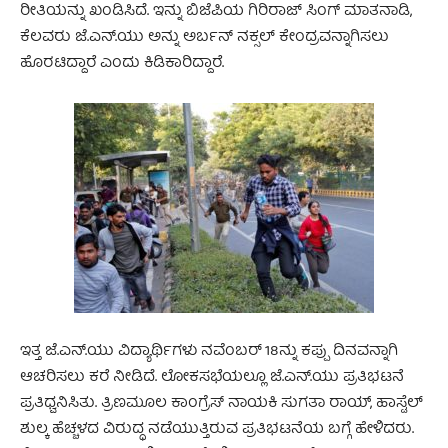
ರೀತಿಯನ್ನು ಖಂಡಿಸಿದೆ. ಇನ್ನು ಬಿಜೆಪಿಯ ಗಿರಿರಾಜ್ ಸಿಂಗ್ ಮಾತನಾಡಿ,
ಕೆಲವರು ಜೆ.ಎನ್.ಯು ಅನ್ನು ಅರ್ಬನ್ ನಕ್ಸಲ್ ಕೇಂದ್ರವನ್ನಾಗಿಸಲು
ಹೊರಟಿದ್ದಾರೆ ಎಂದು ಕಿಡಿಕಾರಿದ್ದಾರೆ.
ಇತ್ತ ಜೆ.ಎನ್.ಯು ವಿದ್ಯಾರ್ಥಿಗಳು ನವೆಂಬರ್ 18ನ್ನು ಕಪ್ಪು ದಿನವನ್ನಾಗಿ
ಆಚರಿಸಲು ಕರೆ ನೀಡಿದೆ. ಲೋಕಸಭೆಯಲ್ಲೂ ಜೆ.ಎನ್.ಯು ಪ್ರತಿಭಟನೆ
ಪ್ರತಿಧ್ವನಿಸಿತು. ತ್ರಿಣಮೂಲ ಕಾಂಗ್ರೆಸ್ ನಾಯಕಿ ಸುಗತಾ ರಾಯ್, ಹಾಸ್ಟೆಲ್
ಶುಲ್ಕ ಹೆಚ್ಚಳದ ವಿರುದ್ಧ ನಡೆಯುತ್ತಿರುವ ಪ್ರತಿಭಟನೆಯ ಬಗ್ಗೆ ಹೇಳಿದರು.