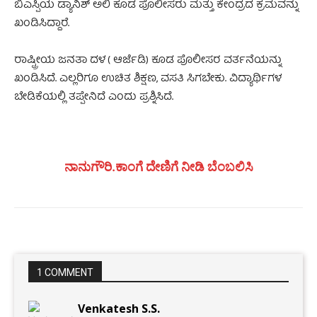
ಬಿಎಸ್ಪಿಯ ಡ್ಯಾನಿಶ್ ಅಲಿ ಕೂಡ ಪೊಲೀಸರು ಮತ್ತು ಕೇಂದ್ರದ ಕ್ರಮವನ್ನು
ಖಂಡಿಸಿದ್ದಾರೆ.
ರಾಷ್ಟ್ರೀಯ ಜನತಾ ದಳ ( ಆರ್ಜೆಡಿ) ಕೂಡ ಪೊಲೀಸರ ವರ್ತನೆಯನ್ನು
ಖಂಡಿಸಿದೆ. ಎಲ್ಲರಿಗೂ ಉಚಿತ ಶಿಕ್ಷಣ, ವಸತಿ ಸಿಗಬೇಕು. ವಿದ್ಯಾರ್ಥಿಗಳ
ಬೇಡಿಕೆಯಲ್ಲಿ ತಪ್ಪೇನಿದೆ ಎಂದು ಪ್ರಶ್ನಿಸಿದೆ.
ನಾನುಗೌರಿ.ಕಾಂಗೆ ದೇಣಿಗೆ ನೀಡಿ ಬೆಂಬಲಿಸಿ
1 COMMENT
Venkatesh S.S.