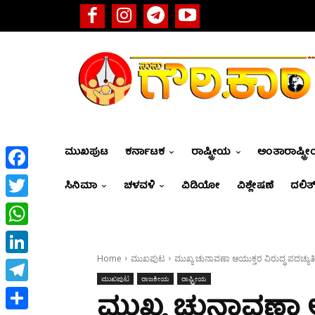
ಮುಖಪುಟ
ಕರ್ನಾಟಕ
ರಾಷ್ಟ್ರೀಯ
ಅಂತಾರಾಷ್ಟ್ರ
Facebook
ಸಿನಿಮಾ
ಚಳವಳಿ
ವಿಡಿಯೋ
ವಿಶ್ಲೇಷಣೆ
ದಲಿತ್
Twitter
WhatsApp
Home
ಮುಖಪುಟ
ಮುಖ್ಯ ಚುನಾವಣಾ ಆಯುಕ್ತರ ವಿರುದ್ಧ ಪದಚ್ಯು
LinkedIn
ಮುಖಪುಟ
ರಾಜಕೀಯ
ರಾಷ್ಟ್ರೀಯ
Telegram
ಮುಖ್ಯ ಚುನಾವಣಾ ಆ