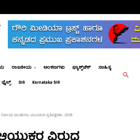
ೀಯ
ರಾಜಕೀಯ
ಅಂಕಣಗಳು
ಫ್ಯಾಕ್ಟ್‌ಚೆಕ್
ಸಾಹಿತ್ಯ
 ಫೈಲ್ಸ್
SIR
Karnataka SIR
ತಿ ನಿರ್ಣಯ ಮಂಡಿಸಲು ಮುಂದಾದ ಪ್ರತಿಪಕ್ಷಗಳು: ವರದಿ
ಯುಕ್ತರ ವಿರುದ್ಧ