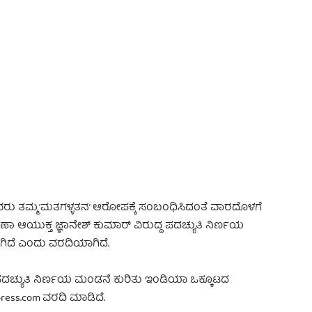
 Advertisement -
ು ತಮ್ಮ ‘ಮತಗಳ್ಳತನ’ ಆರೋಪಕ್ಕೆ ಸಂಬಂಧಿಸಿದಂತೆ ವಾರದೊಳಗೆ
ಾ ಆಯುಕ್ತ ಜ್ಞಾನೇಶ್ ಕುಮಾರ್ ವಿರುದ್ದ ಪದಚ್ಯುತಿ ನಿರ್ಣಯ
ಗಿದೆ ಎಂದು ವರದಿಯಾಗಿದೆ.
 ಪದಚ್ಯುತಿ ನಿರ್ಣಯ ಮಂಡನೆ ಕುರಿತು ಇಂಡಿಯಾ ಒಕ್ಕೂಟದ
ress.com ವರದಿ ಮಾಡಿದೆ.