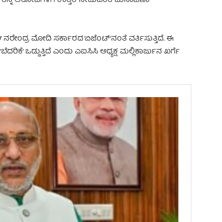
 ತನ್ನ ಆರೋಪಗಳಿಗೆ ಉತ್ತರ ನೀಡುವಂತೆ ಚುನಾವಣಾ
ೇಂದ್ರ ಮೋದಿ ಸರ್ಕಾರದ ‘ಏಜೆಂಟ್’ನಂತೆ ವರ್ತಿಸುತ್ತಿದೆ. ಈ
ೆ’ ಒಡ್ಡುತ್ತಿದೆ ಎಂದು ಎಐಸಿಸಿ ಅಧ್ಯಕ್ಷ ಮಲ್ಲಿಕಾರ್ಜುನ ಖರ್ಗೆ