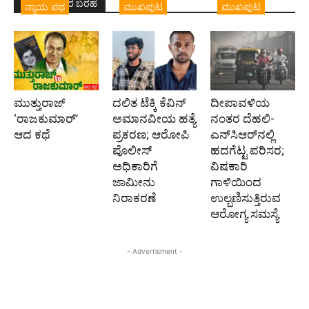
ಇದೇ ಲೇಖಕರ ಬರಹ
ನ್ಯಾಯ ಪಥ
ಮುಖಪುಟ
ಮುಖಪುಟ
ಮುತ್ತುರಾಜ್
ದಲಿತ ಟೆಕ್ಕಿ ಕೆವಿನ್
ದೀಪಾವಳಿಯ
‘ರಾಜಕುಮಾರ್‍’
ಅಮಾನವೀಯ ಹತ್ಯೆ
ನಂತರ ದೆಹಲಿ-
ಆದ ಕಥೆ
ಪ್ರಕರಣ; ಆರೋಪಿ
ಎನ್‌ಸಿಆರ್‌ನಲ್ಲಿ
ಪೊಲೀಸ್‌
ಹದಗೆಟ್ಟ ಪರಿಸರ;
ಅಧಿಕಾರಿಗೆ
ವಿಷಕಾರಿ
ಜಾಮೀನು
ಗಾಳಿಯಿಂದ
ನಿರಾಕರಣೆ
ಉಲ್ಬಣಿಸುತ್ತಿರುವ
ಆರೋಗ್ಯ ಸಮಸ್ಯೆ
- Advertisment -