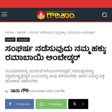
Home
ಚಳವಳಿ
ಸಂಘರ್ಷ ನಡೆಸುವುದು ನಮ್ಮ ಹಕ್ಕು: ರಮಾಬಾಯಿ ಅಂಬೇಡ್ಕರ್
ಚಳವಳಿ
ಮುಖಪುಟ
ಸಂಘರ್ಷ ನಡೆಸುವುದು ನಮ್ಮ ಹಕ್ಕು:
ರಮಾಬಾಯಿ ಅಂಬೇಡ್ಕರ್
ಸಂವಿಧಾನವನ್ನು ಇಂಚಿಂಚೆ ಕಸಿಯಲಾಗುಗತ್ತಿದೆ. ಸವಲತ್ತುಗಳನ್ನು
ಕಿತ್ತುಕೊಳ್ಳುತ್ತಿದ್ದಾರೆ ಎಂಬುದನ್ನು ನಾವು ತಿಳಿಯಬೇಕು. ಅದರ ವಿರುದ್ಧ ಐಕ್ಯ
ಹೋರಾಟ ನಡೆಸಬೇಕು.
ನಾನು ಗೌರಿ
6 December 2022, 2:42 PM
By :
Facebook
WhatsApp
X