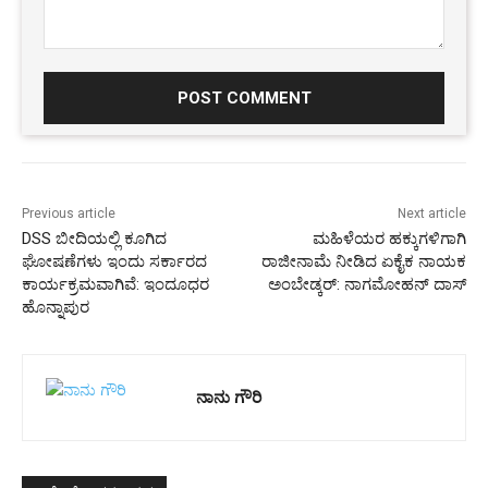
Comment:
Previous article
Next article
DSS ಬೀದಿಯಲ್ಲಿ ಕೂಗಿದ
ಮಹಿಳೆಯರ ಹಕ್ಕುಗಳಿಗಾಗಿ
ಘೋ‍‍‍‍‍ಷಣೆಗಳು ಇಂದು ಸರ್ಕಾರದ
ರಾಜೀನಾಮೆ ನೀಡಿದ ಏಕೈಕ ನಾಯಕ
ಕಾರ್ಯಕ್ರಮವಾಗಿವೆ: ಇಂದೂಧರ
ಅಂಬೇಡ್ಕರ್: ನಾಗಮೋಹನ್ ದಾಸ್
ಹೊನ್ನಾಪುರ
ನಾನು ಗೌರಿ