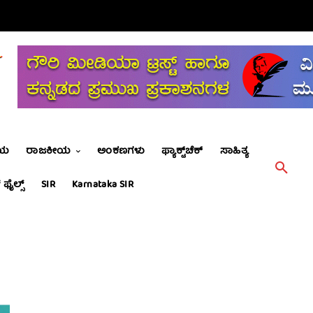
ೀಯ
ರಾಜಕೀಯ
ಅಂಕಣಗಳು
ಫ್ಯಾಕ್ಟ್‌ಚೆಕ್
ಸಾಹಿತ್ಯ
 ಫೈಲ್ಸ್
SIR
Karnataka SIR