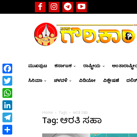
ಮುಖಪುಟ
ಕರ್ನಾಟಕ
ರಾಷ್ಟ್ರೀಯ
ಅಂತಾರಾಷ್ಟ್ರ
Facebook
ಸಿನಿಮಾ
ಚಳವಳಿ
ವಿಡಿಯೋ
ವಿಶ್ಲೇಷಣೆ
ದಲಿತ್
Twitter
WhatsApp
Home
Tags
ಆರತಿ ಸಹಾ
LinkedIn
Tag: ಆರತಿ ಸಹಾ
Telegram