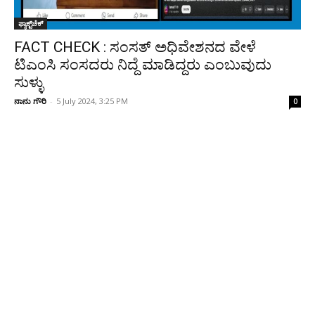
ಫ್ಯಾಕ್ಟ್‌ಚೆಕ್
FACT CHECK : ಸಂಸತ್ ಅಧಿವೇಶನದ ವೇಳೆ
ಟಿಎಂಸಿ ಸಂಸದರು ನಿದ್ದೆ ಮಾಡಿದ್ದರು ಎಂಬುವುದು
ಸುಳ್ಳು
ನಾನು ಗೌರಿ
-
5 July 2024, 3:25 PM
0