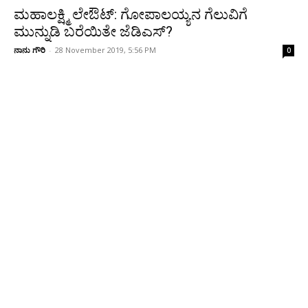
ಮಹಾಲಕ್ಷ್ಮಿ ಲೇಔಟ್: ಗೋಪಾಲಯ್ಯನ ಗೆಲುವಿಗೆ
ಮುನ್ನುಡಿ ಬರೆಯಿತೇ ಜೆಡಿಎಸ್?
ನಾನು ಗೌರಿ
-
28 November 2019, 5:56 PM
0