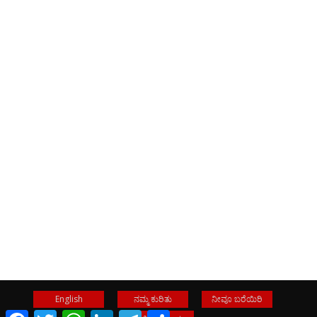
English
ನಮ್ಮ ಕುರಿತು
ನೀವೂ ಬರೆಯಿರಿ
Facebook
Twitter
WhatsApp
LinkedIn
Telegram
Share