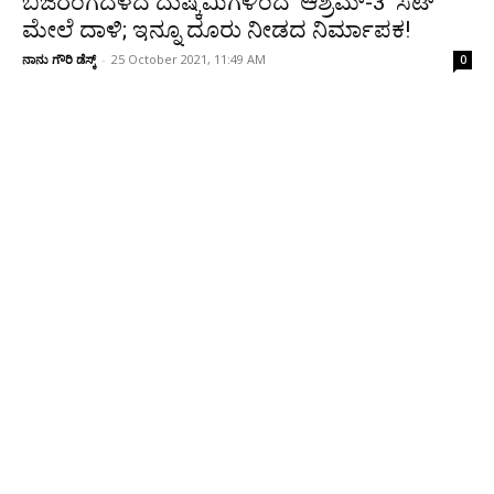
ಬಜರಂಗದಳದ ದುಷ್ಕಮಿಗಳಿಂದ ‘ಆಶ್ರಮ್‌-3’ ಸೆಟ್‌
ಮೇಲೆ ದಾಳಿ; ಇನ್ನೂ ದೂರು ನೀಡದ ನಿರ್ಮಾಪಕ!
ನಾನು ಗೌರಿ ಡೆಸ್ಕ್
-
25 October 2021, 11:49 AM
0