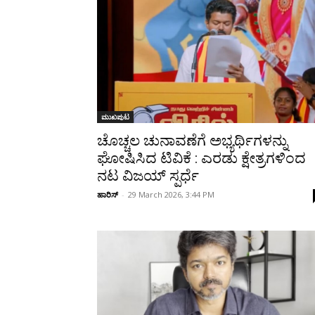
Share
ಮುಖಪುಟ
ಚೊಚ್ಚಲ ಚುನಾವಣೆಗೆ ಅಭ್ಯರ್ಥಿಗಳನ್ನು
ಘೋಷಿಸಿದ ಟಿವಿಕೆ : ಎರಡು ಕ್ಷೇತ್ರಗಳಿಂದ
ನಟ ವಿಜಯ್ ಸ್ಪರ್ಧೆ
ಹಾರಿಸ್
-
29 March 2026, 3:44 PM