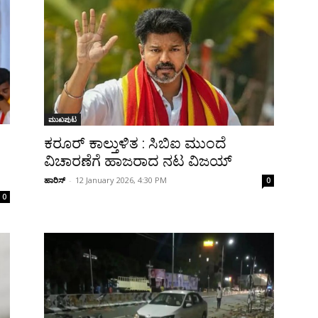
ಮುಖಪುಟ
ಕರೂರ್ ಕಾಲ್ತುಳಿತ : ಸಿಬಿಐ ಮುಂದೆ
ವಿಚಾರಣೆಗೆ ಹಾಜರಾದ ನಟ ವಿಜಯ್
ಹಾರಿಸ್
-
12 January 2026, 4:30 PM
0
0