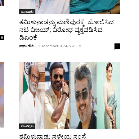
ಮುಖಪುಟ
ತಮಿಳುನಾಡನ್ನು ಮಣಿಪುರಕ್ಕೆ ಹೋಲಿಸಿದ
ನಟ ವಿಜಯ್; ವಿರೋಧ ವ್ಯಕ್ತಪಡಿಸಿದ
ಡಿಎಂಕೆ
0
ನಾನು ಗೌರಿ
-
8 December 2024, 5:28 PM
0
ಮುಖಪುಟ
ತಮಿಳುನಾಡು ಸ್ಥಳೀಯ ಸಂಸ್ಥೆ