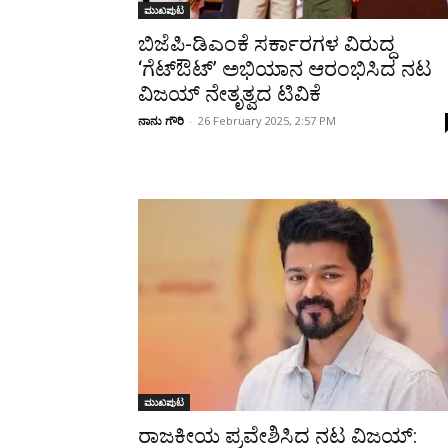
ಮುಖಪುಟ
ಬಿಜೆಪಿ-ಡಿಎಂಕೆ ಸರ್ಕಾರಗಳ ವಿರುದ್ಧ
‘ಗೆಟ್‌ಔಟ್‌’ ಅಭಿಯಾನ ಆರಂಭಿಸಿದ ನಟ
ವಿಜಯ್ ನೇತೃತ್ವದ ಟಿವಿಕೆ
ನಾನು ಗೌರಿ
-
26 February 2025, 2:57 PM
ಮುಖಪುಟ
ರಾಜಕೀಯ ಪ್ರವೇಶಿಸಿದ ನಟ ವಿಜಯ್: