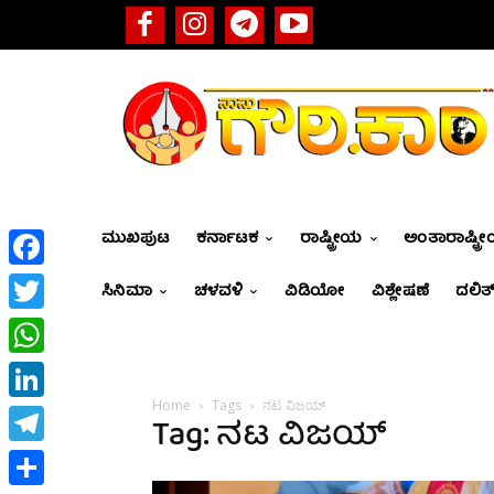
ಮುಖಪುಟ
ಕರ್ನಾಟಕ
ರಾಷ್ಟ್ರೀಯ
ಅಂತಾರಾಷ್ಟ್ರ
Facebook
ಸಿನಿಮಾ
ಚಳವಳಿ
ವಿಡಿಯೋ
ವಿಶ್ಲೇಷಣೆ
ದಲಿತ್
Twitter
WhatsApp
Home
Tags
ನಟ ವಿಜಯ್
LinkedIn
Tag: ನಟ ವಿಜಯ್
Telegram