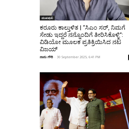
ಮುಖಪುಟ
ಕರೂರು ಕಾಲ್ತುಳಿತ | “ಸಿಎಂ ಸರ್, ನಿಮಗೆ
ಸೇಡು ಇದ್ದರೆ ನನ್ನೊಂದಿಗೆ ತೀರಿಸಿಕೊಳ್ಳಿ”:
ವಿಡಿಯೋ ಮೂಲಕ ಪ್ರತಿಕ್ರಿಯಿಸಿದ ನಟ
ವಿಜಯ್
ನಾನು ಗೌರಿ
-
30 September 2025, 6:41 PM