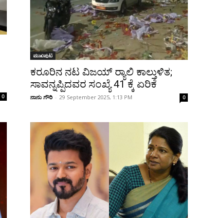
ಮುಖಪುಟ
ಕರೂರಿನ ನಟ ವಿಜಯ್ ರ‍್ಯಾಲಿ ಕಾಲ್ತುಳಿತ;
ಸಾವನ್ನಪ್ಪಿದವರ ಸಂಖ್ಯೆ 41 ಕ್ಕೆ ಏರಿಕೆ
0
ನಾನು ಗೌರಿ
-
29 September 2025, 1:13 PM
0