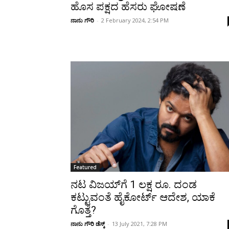
ಹೊಸ ಪಕ್ಷದ ಹೆಸರು ಘೋಷಣೆ
ನಾನು ಗೌರಿ
-
2 February 2024, 2:54 PM
Featured
ನಟ ವಿಜಯ್‌ಗೆ 1 ಲಕ್ಷ ರೂ. ದಂಡ
ಕಟ್ಟುವಂತೆ ಹೈಕೋರ್ಟ್‌ ಆದೇಶ, ಯಾಕೆ
ಗೊತ್ತೆ?
ನಾನು ಗೌರಿ ಡೆಸ್ಕ್
-
13 July 2021, 7:28 PM