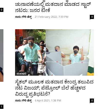
ಚುನಾವಣೆಯಲ್ಲಿ ಮತದಾನ ಮಾಡದ ಸ್ಟಾರ್‌
ನಟರು: ಜನರ ಟೀಕೆ
0
ನಾನು ಗೌರಿ ಡೆಸ್ಕ್
-
21 February 2022, 7:33 PM
0
ಮುಖಪುಟ
ಸೈಕಲ್‌ ಮೂಲಕ ಮತದಾನ ಕೇಂದ್ರ ತಲುಪಿದ
ನಟ ವಿಜಯ್; ಪೆಟ್ರೋಲ್ ಬೆಲೆ ಹೆಚ್ಚಳದ
ವಿರುದ್ದ ಪ್ರತಿಭಟನೆ?
ನಾನು ಗೌರಿ ಡೆಸ್ಕ್
-
6 April 2021, 1:38 PM
0
1