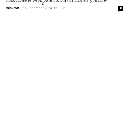
ಸಾಮೂಹಿಕ ಅತ್ಯಾಚಾರ ಎಸಗಿದ ಬಿಜೆಪಿ ನಾಯಕ
ನಾನು ಗೌರಿ
-
16 December 2024, 1:59 PM
0