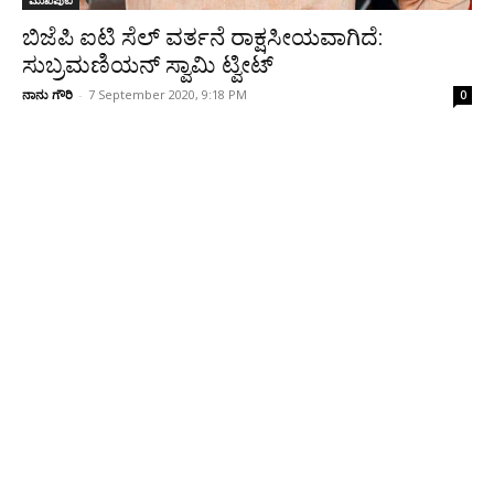
ಮುಖಪುಟ
ಬಿಜೆಪಿ ಐಟಿ ಸೆಲ್ ವರ್ತನೆ ರಾಕ್ಷಸೀಯವಾಗಿದೆ:
ಸುಬ್ರಮಣಿಯನ್ ಸ್ವಾಮಿ ಟ್ವೀಟ್
ನಾನು ಗೌರಿ
-
7 September 2020, 9:18 PM
0