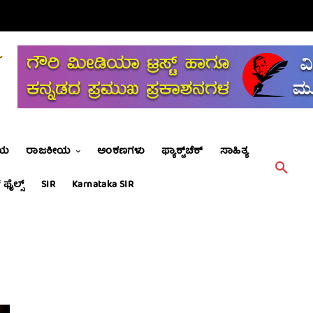
ೀಯ
ರಾಜಕೀಯ
ಅಂಕಣಗಳು
ಫ್ಯಾಕ್ಟ್‌ಚೆಕ್
ಸಾಹಿತ್ಯ
 ಫೈಲ್ಸ್
SIR
Karnataka SIR