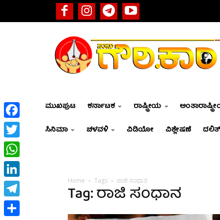
ಮುಖಪುಟ
ಕರ್ನಾಟಕ
ರಾಷ್ಟ್ರೀಯ
ಅಂತಾರಾಷ್ಟ್ರ
Facebook
ಸಿನಿಮಾ
ಚಳವಳಿ
ವಿಡಿಯೋ
ವಿಶ್ಲೇಷಣೆ
ದಲಿತ್
Twitter
WhatsApp
Home
Tags
ರಾಜಿ ಸಂಧಾನ
LinkedIn
Tag: ರಾಜಿ ಸಂಧಾನ
Telegram