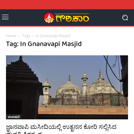
Home
Tags
In Gnanavapi Masjid
Tag: In Gnanavapi Masjid
ಮುಖಪುಟ
ಜ್ಞಾನವಾಪಿ ಮಸೀದಿಯಲ್ಲಿ ಉತ್ಖನನ ಕೋರಿ ಸಲ್ಲಿಸಿದ