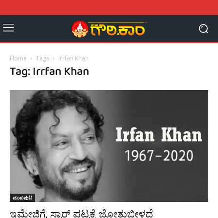
Home
Tags
Irrfan Khan
Tag: Irrfan Khan
ಮುಖಪುಟ
ಇಮೇಜಿಗೆ, ಸ್ಟಾರ್ ಪಟ್ಟಕ್ಕೆ ಜೋತುಬೀಳದೆ