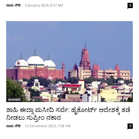
ನಾನು ಗೌರಿ
-
5 January 2024, 8:37 AM
0
ಮುಖಪುಟ
ಶಾಹಿ ಈದ್ಗಾ ಮಸೀದಿ ಸರ್ವೆ: ಹೈಕೋರ್ಟ್‌ ಆದೇಶಕ್ಕೆ ತಡೆ
ನೀಡಲು ಸುಪ್ರೀಂ ನಕಾರ
ನಾನು ಗೌರಿ
-
15 December 2023, 7:38 PM
0