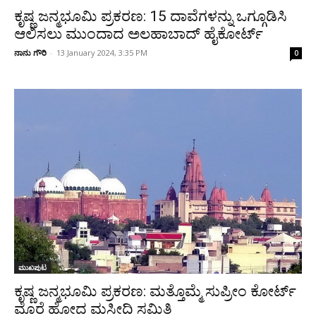
ಕೃಷ್ಣ ಜನ್ಮಭೂಮಿ ಪ್ರಕರಣ: 15 ದಾವೆಗಳನ್ನು ಒಗ್ಗೂಡಿಸಿ
ಆಲಿಸಲು ಮುಂದಾದ ಅಲಹಾಬಾದ್ ಹೈಕೋರ್ಟ್
ನಾನು ಗೌರಿ
-
13 January 2024, 3:35 PM
0
ಮುಖಪುಟ
ಕೃಷ್ಣ ಜನ್ಮಭೂಮಿ ಪ್ರಕರಣ: ಮತ್ತೊಮ್ಮೆ ಸುಪ್ರೀಂ ಕೋರ್ಟ್‌
ಮೊರೆ ಹೋದ ಮಸೀದಿ ಸಮಿತಿ