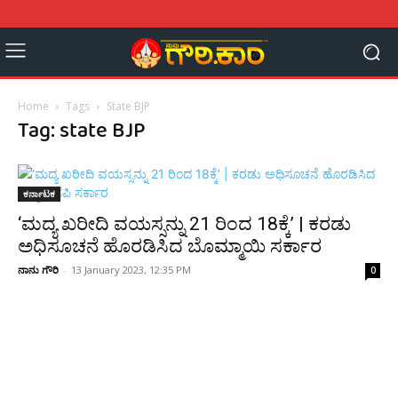
Home
Tags
State BJP
Tag: state BJP
ಕರ್ನಾಟಕ
‘ಮದ್ಯ ಖರೀದಿ ವಯಸ್ಸನ್ನು 21 ರಿಂದ 18ಕ್ಕೆ’ | ಕರಡು
ಅಧಿಸೂಚನೆ ಹೊರಡಿಸಿದ ಬೊಮ್ಮಾಯಿ ಸರ್ಕಾರ
ನಾನು ಗೌರಿ
-
13 January 2023, 12:35 PM
0