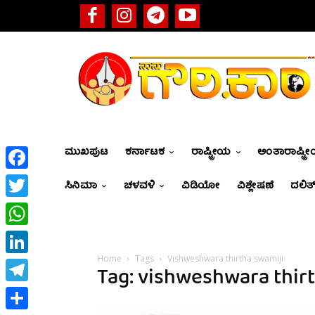
ಮುಖಪುಟ
ಕರ್ನಾಟಕ
ರಾಷ್ಟ್ರೀಯ
ಅಂತಾರಾಷ್ಟ್ರ
Facebook
ಸಿನಿಮಾ
ಚಳವಳಿ
ವಿಡಿಯೋ
ವಿಶ್ಲೇಷಣೆ
ದಲಿತ್
Twitter
WhatsApp
Home
Tags
Vishweshwara thirtha swamiji
LinkedIn
Tag: vishweshwara thir
Telegram