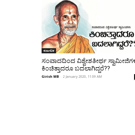
Share
ಕರ್ನಾಟಕ
ಸಂವಾದದಿಂದ ವಿಶ್ವೇಶತೀರ್ಥ ಸ್ವಾಮೀಜಿಗ
ಕಿಂಚಿತ್ತಾದರೂ ಬದಲಾಗಿದ್ದರೆ??
Girish MB
-
2 January 2020, 11:09 AM