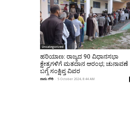
Share
Uncategorized
ಹರಿಯಾಣ: ರಾಜ್ಯದ 90 ವಿಧಾನಸಭಾ
ಕ್ಷೇತ್ರಗಳಿಗೆ ಮತದಾನ ಆರಂಭ; ಚುನಾವಣೆ
ಬಗ್ಗೆ ಸಂಕ್ಷಿಪ್ತ ವಿವರ
ನಾನು ಗೌರಿ
-
5 October 2024, 8:44 AM