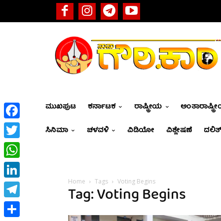
ಮುಖಪುಟ
ಕರ್ನಾಟಕ
ರಾಷ್ಟ್ರೀಯ
ಅಂತಾರಾಷ್ಟ್ರ
Facebook
ಸಿನಿಮಾ
ಚಳವಳಿ
ವಿಡಿಯೋ
ವಿಶ್ಲೇಷಣೆ
ದಲಿತ್
Twitter
WhatsApp
Home
Tags
Voting Begins
LinkedIn
Tag: Voting Begins
Telegram