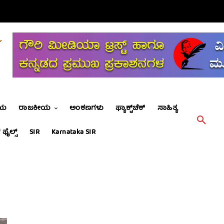
ೀಯ
ರಾಜಕೀಯ
ಅಂಕಣಗಳು
ಫ್ಯಾಕ್ಟ್‌ಚೆಕ್
ಸಾಹಿತ್ಯ
 ಫೈಲ್ಸ್
SIR
Karnataka SIR