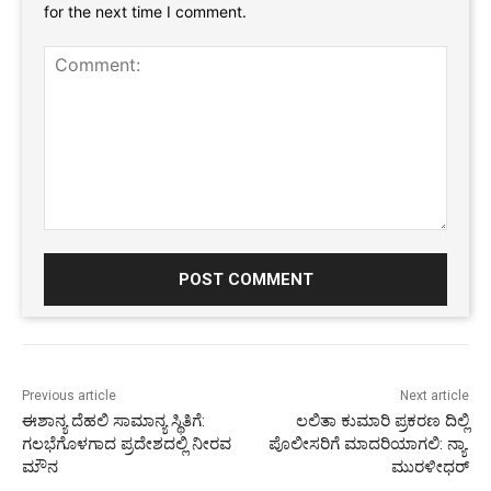
for the next time I comment.
Comment:
Previous article
Next article
ಈಶಾನ್ಯ ದೆಹಲಿ ಸಾಮಾನ್ಯ ಸ್ಥಿತಿಗೆ:
ಲಲಿತಾ ಕುಮಾರಿ ಪ್ರಕರಣ ದಿಲ್ಲಿ
ಗಲಭೆಗೊಳಗಾದ ಪ್ರದೇಶದಲ್ಲಿ ನೀರವ
ಪೊಲೀಸರಿಗೆ ಮಾದರಿಯಾಗಲಿ: ನ್ಯಾ.
ಮೌನ
ಮುರಳೀಧರ್