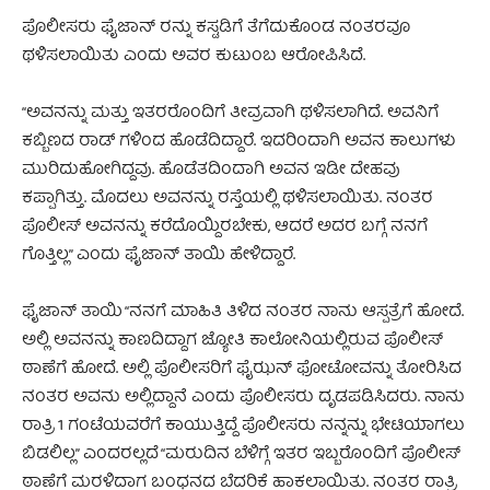
ಪೊಲೀಸರು ಫೈಜಾನ್ ರನ್ನು ಕಸ್ಟಡಿಗೆ ತೆಗೆದುಕೊಂಡ ನಂತರವೂ
ಥಳಿಸಲಾಯಿತು ಎಂದು ಅವರ ಕುಟುಂಬ ಆರೋಪಿಸಿದೆ.
“ಅವನನ್ನು ಮತ್ತು ಇತರರೊಂದಿಗೆ ತೀವ್ರವಾಗಿ ಥಳಿಸಲಾಗಿದೆ. ಅವನಿಗೆ
ಕಬ್ಬಿಣದ ರಾಡ್ ಗಳಿಂದ ಹೊಡೆದಿದ್ದಾರೆ. ಇದರಿಂದಾಗಿ ಅವನ ಕಾಲುಗಳು
ಮುರಿದುಹೋಗಿದ್ದವು. ಹೊಡೆತದಿಂದಾಗಿ ಅವನ ಇಡೀ ದೇಹವು
ಕಪ್ಪಾಗಿತ್ತು. ಮೊದಲು ಅವನನ್ನು ರಸ್ತೆಯಲ್ಲಿ ಥಳಿಸಲಾಯಿತು. ನಂತರ
ಪೊಲೀಸ್ ಅವನನ್ನು ಕರೆದೊಯ್ದಿರಬೇಕು, ಆದರೆ ಅದರ ಬಗ್ಗೆ ನನಗೆ
ಗೊತ್ತಿಲ್ಲ” ಎಂದು ಫೈಜಾನ್ ತಾಯಿ ಹೇಳಿದ್ದಾರೆ.
ಫೈಜಾನ್ ತಾಯಿ “ನನಗೆ ಮಾಹಿತಿ ತಿಳಿದ ನಂತರ ನಾನು ಆಸ್ಪತ್ರೆಗೆ ಹೋದೆ.
ಅಲ್ಲಿ ಅವನನ್ನು ಕಾಣದಿದ್ದಾಗ ಜ್ಯೋತಿ ಕಾಲೋನಿಯಲ್ಲಿರುವ ಪೊಲೀಸ್
ಠಾಣೆಗೆ ಹೋದೆ. ಅಲ್ಲಿ ಪೊಲೀಸರಿಗೆ ಫೈಝನ್ ಫೋಟೋವನ್ನು ತೋರಿಸಿದ
ನಂತರ ಅವನು ಅಲ್ಲಿದ್ದಾನೆ ಎಂದು ಪೊಲೀಸರು ದೃಡಪಡಿಸಿದರು. ನಾನು
ರಾತ್ರಿ 1 ಗಂಟೆಯವರೆಗೆ ಕಾಯುತ್ತಿದ್ದೆ ಪೊಲೀಸರು ನನ್ನನ್ನು ಭೇಟಿಯಾಗಲು
ಬಿಡಲಿಲ್ಲ” ಎಂದರಲ್ಲದೆ “ಮರುದಿನ ಬೆಳಿಗ್ಗೆ ಇತರ ಇಬ್ಬರೊಂದಿಗೆ ಪೊಲೀಸ್
ಠಾಣೆಗೆ ಮರಳಿದಾಗ ಬಂಧನದ ಬೆದರಿಕೆ ಹಾಕಲಾಯಿತು. ನಂತರ ರಾತ್ರಿ