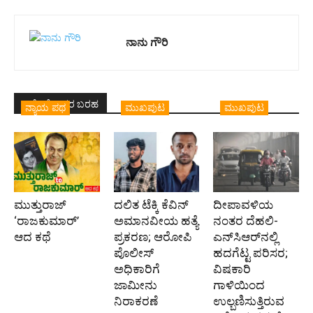
ನಾನು ಗೌರಿ
ಇದೇ ಲೇಖಕರ ಬರಹ
ನ್ಯಾಯ ಪಥ
ಮುಖಪುಟ
ಮುಖಪುಟ
ಮುತ್ತುರಾಜ್
ದಲಿತ ಟೆಕ್ಕಿ ಕೆವಿನ್
ದೀಪಾವಳಿಯ
‘ರಾಜಕುಮಾರ್‍’
ಅಮಾನವೀಯ ಹತ್ಯೆ
ನಂತರ ದೆಹಲಿ-
ಆದ ಕಥೆ
ಪ್ರಕರಣ; ಆರೋಪಿ
ಎನ್‌ಸಿಆರ್‌ನಲ್ಲಿ
ಪೊಲೀಸ್‌
ಹದಗೆಟ್ಟ ಪರಿಸರ;
ಅಧಿಕಾರಿಗೆ
ವಿಷಕಾರಿ
ಜಾಮೀನು
ಗಾಳಿಯಿಂದ
ನಿರಾಕರಣೆ
ಉಲ್ಬಣಿಸುತ್ತಿರುವ