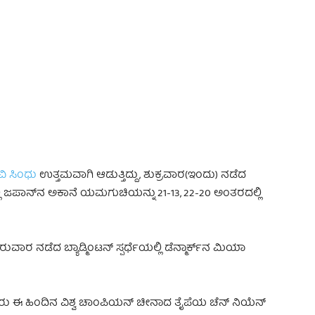
 Advertisement -
ವಿ ಸಿಂಧು
ಉತ್ತಮವಾಗಿ ಆಡುತ್ತಿದ್ದು, ಶುಕ್ರವಾರ(ಇಂದು) ನಡೆದ
‌ನಲ್ಲಿ ಜಪಾನ್‌ನ ಅಕಾನೆ ಯಮಗುಚಿಯನ್ನು 21-13, 22-20 ಅಂತರದಲ್ಲಿ
ುವಾರ ನಡೆದ ಬ್ಯಾಡ್ಮಿಂಟನ್‌‌ ಸ್ಪರ್ಧೆಯಲ್ಲಿ ಡೆನ್ಮಾರ್ಕ್‌ನ ಮಿಯಾ
 ಈ ಹಿಂದಿನ ವಿಶ್ವ ಚಾಂಪಿಯನ್‌ ಚೀನಾದ ತೈಪೆಯ ಚೆನ್ ನಿಯೆನ್