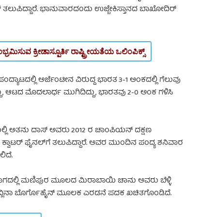
ಟರ್ ಫೈನಲ್ ತಲುಪಿದ್ದಾರೆ. ಭಾನುವಾರದಂದು ಉಜ್ಬೇಕಿಸ್ತಾನದ ಬಾಖೋದಿರ್‌
ಿಸುವ ಕ್ರೀಡಾಸ್ಪೂರ್ತಿ ರಾಷ್ಟ್ರೀಯತೆಯ ಒಲಿಂಪಿಕ್ಸ್
್ಯಾಟದಲ್ಲಿ ಅರ್ಜೆಂಟೀನ ವಿರುದ್ದ ಭಾರತ 3-1 ಅಂಕದಲ್ಲಿ ಗೆಲುವು
ದ್ದು, ಆಟದ ಮೊದಲಾರ್ಧ ಮುಗಿದಿದ್ದು, ಭಾರತವು 2-0 ಅಂಕ ಗಳಿಸಿ
ೆಯಲ್ಲಿ ಅತನು ದಾಸ್ ಅವರು 2012 ರ ಚಾಂಪಿಯನ್‌ ದಕ್ಷಣ
ಕ್ವಾಟರ್‌ ಫೈನಲ್‌ಗೆ ತಲುಪಿದ್ದಾರೆ. ಅವರ ಮುಂದಿನ ಪಂದ್ಯ ಶನಿವಾರ
ಿದೆ.
್‌ ವಿಭಾಗದಲ್ಲಿ ಮಣಿಪುರ ಮೂಲದ ಮಿರಾಬಾಯಿ ಚಾನು ಅವರು ಬೆಳ್ಳಿ
‌‌‌ ಲವ್ಲಿನಾ ಬೊರ್ಗೊಹೈನ್‌ ಮೂಲಕ ಎರಡನೆ ಪದಕ ಖಚಿತಗೊಂಡಿದೆ.