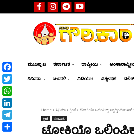
ಮುಖಪುಟ
ಕರ್ನಾಟಕ
ರಾಷ್ಟ್ರೀಯ
ಅಂತಾರಾಷ್ಟ್ರ
Facebook
ಸಿನಿಮಾ
ಚಳವಳಿ
ವಿಡಿಯೋ
ವಿಶ್ಲೇಷಣೆ
ದಲಿತ್
Twitter
WhatsApp
Home
ಸಿನಿಮಾ
ಕ್ರೀಡೆ
ಟೋಕಿಯೊ ಒಲಿಂಪಿಕ್ಸ್‌‌: ಬ್ಯಾಡ್ಮಿಂಟನ್‌ ತಾರೆ ‘
LinkedIn
ಕ್ರೀಡೆ
ಮುಖಪುಟ
Telegram
ಟೋಕಿಯೊ ಒಲಿಂಪಿಕ್ಸ್‌‌: