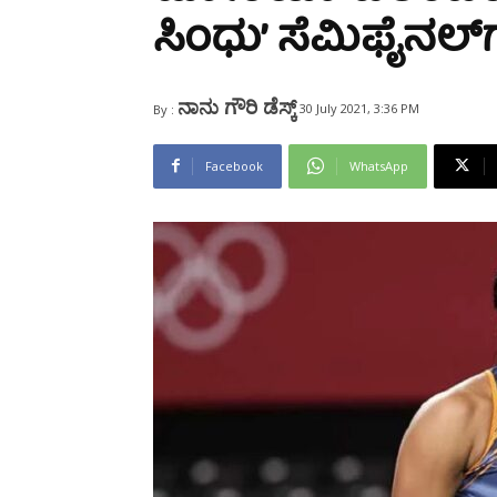
Share
ಸಿಂಧು’ ಸೆಮಿಫೈನಲ್‌ಗೆ 
ನಾನು ಗೌರಿ ಡೆಸ್ಕ್
30 July 2021, 3:36 PM
By :
Facebook
WhatsApp