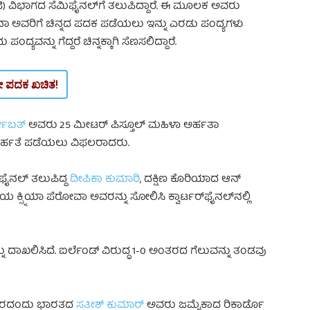
ಕೆಜಿ) ವಿಭಾಗದ ಸೆಮಿಫೈನಲ್‌ಗೆ ತಲುಪಿದ್ದಾರೆ. ಈ ಮೂಲಕ ಅವರು
ವ್ಲಿನಾ ಅವರಿಗೆ ಚಿನ್ನದ ಪದಕ ಪಡೆಯಲು ಇನ್ನು ಎರಡು ಪಂದ್ಯಗಳು
ಯವನ್ನು ಗೆದ್ದರೆ ಚಿನ್ನಕ್ಕಾಗಿ ಸೆಣಸಲಿದ್ದಾರೆ.
 ನೇ ಪದಕ ಖಚಿತ!
ನೋಬತ್
ಅವರು 25 ಮೀಟರ್ ಪಿಸ್ತೂಲ್ ಮಹಿಳಾ ಅರ್ಹತಾ
ಲಿ ಅರ್ಹತೆ ಪಡೆಯಲು ವಿಫಲರಾದರು.
‌ ಫೈನಲ್‌ ತಲುಪಿದ್ದ
ದೀಪಿಕಾ ಕುಮಾರಿ
, ದಕ್ಷಿಣ ಕೊರಿಯಾದ ಆನ್
ಕ್ಸ್ನಿಯಾ ಪೆರೋವಾ ಅವರನ್ನು ಸೋಲಿಸಿ ಕ್ವಾರ್ಟರ್‌ಫೈನಲ್‌ನಲ್ಲಿ
 ದಾಖಲಿಸಿದೆ. ಐರ್ಲೆಂಡ್ ವಿರುದ್ಧ 1-0 ಅಂತರದ ಗೆಲುವನ್ನು ತಂಡವು
ುರುವಾರದಂದು ಭಾರತದ
ಸತೀಶ್ ಕುಮಾರ್
ಅವರು ಜಮೈಕಾದ ರಿಕಾರ್ಡೊ