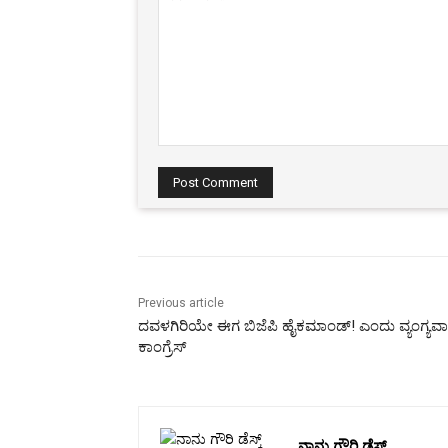
Comment:
Previous article
ದವಳಗಿರಿಯೇ ಈಗ ಬಿಜೆಪಿ ಹೈಕಮಾಂಡ್! ಎಂದು ವ್ಯಂಗ್ಯವ
ಕಾಂಗ್ರೆಸ್
ನಾನು ಗೌರಿ ಡೆಸ್ಕ್