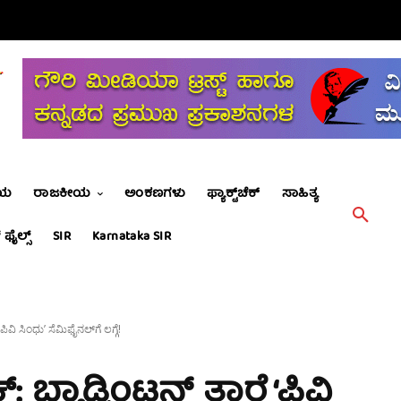
ೀಯ
ರಾಜಕೀಯ
ಅಂಕಣಗಳು
ಫ್ಯಾಕ್ಟ್‌ಚೆಕ್
ಸಾಹಿತ್ಯ
 ಫೈಲ್ಸ್
SIR
Karnataka SIR
ಪಿವಿ ಸಿಂಧು’ ಸೆಮಿಫೈನಲ್‌ಗೆ ಲಗ್ಗೆ!
 ಬ್ಯಾಡ್ಮಿಂಟನ್‌ ತಾರೆ ‘ಪಿವಿ