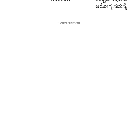
ಆರೋಗ್ಯ ಸಮಸ್ಯೆ
- Advertisment -