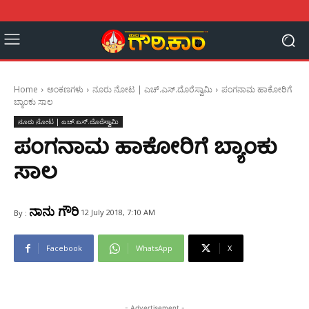
Home
ಅಂಕಣಗಳು
ನೂರು ನೋಟ | ಎಚ್.ಎಸ್.ದೊರೆಸ್ವಾಮಿ
ಪಂಗನಾಮ ಹಾಕೋರಿಗೆ
ಬ್ಯಾಂಕು ಸಾಲ
ನೂರು ನೋಟ | ಎಚ್.ಎಸ್.ದೊರೆಸ್ವಾಮಿ
ಪಂಗನಾಮ ಹಾಕೋರಿಗೆ ಬ್ಯಾಂಕು
ಸಾಲ
ನಾನು ಗೌರಿ
12 July 2018, 7:10 AM
By :
Facebook
WhatsApp
X
- Advertisement -