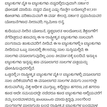
ಬ್ಯಾಂಕುಗಳ ಪೈಕಿ 19 ಬ್ಯಾಂಕುಗಳು ನಷ್ಟದಲ್ಲಿರುವುದಾಗಿ ಸರ್ಕಾರ
ಘೋಷಣೆ ಮಾಡಿತು. ನಷ್ಟದ ಮೊತ್ತ ಎಷ್ಟು ಗೊತ್ತೇ? ಬರೋಬ್ಬರಿ 87,351
ಕೋಟಿಗಳು. ಪರಿಣಾಮವಾಗಿ ಈ ವರ್ಷ ಕೇಂದ್ರ ಸರ್ಕಾರ ಪ್ರಧಾನಿಯವರ
ಯೋಜನೆಗಳಾದ ನೀರಾವರಿ, ಗ್ರಾಮೀಣ ರಸ್ತೆ,
ಕುಡಿಯುವ ನೀರಿನ ಯೋಜನೆ, ಸ್ವಚ್ಛಭಾರತ ಆಂದೋಲನ, ಶಿಕ್ಷಣಗಳಿಗೆ
ತೆಗೆದಿಟ್ಟಿರುವ ಹಣವನ್ನು ಈ 19 ರಾಷ್ಟ್ರೀಕೃತ ಬ್ಯಾಂಕುಗಳು ಸಾಲವಾಗಿ
ಪಂಗನಾಮ ಹಾಕುವವರಿಗೆ ನೀಡಿವೆ. ಈ 19 ಬ್ಯಾಂಕುಗಳಲ್ಲಿ 9 ಬ್ಯಾಂಕುಗಳು
ನೀಡಿರುವ ಒಟ್ಟು ಸಾಲದಲ್ಲಿ ಶೇ.15ರಷ್ಟು ಸಾಲ ಸುಸ್ತಿಯಲ್ಲಿದೆ; ಈ
ಸಾಲಗಳು ವಸೂಲಾಗುವುದಿಲ್ಲ ಎಂಬ ತೀರ್ಮಾನಕ್ಕೆ ಬಂದಿವೆ. ಇನ್ನೂ 6
ಬ್ಯಾಂಕುಗಳು ಇನ್ನಷ್ಟು ಹಣ ವಸೂಲಾಗದ ಸಾಲಗಳ ಪಟ್ಟಿಯನ್ನು
ಘೋಷಿಸುವುದರಲ್ಲಿವೆ.
ಒಟ್ಟಿನಲ್ಲಿ 21 ರಾಷ್ಟ್ರೀಕೃತ ಬ್ಯಾಂಕುಗಳ ಪೈಕಿ 17 ಬ್ಯಾಂಕುಗಳಲ್ಲಿ ವಸೂಲಾಗದ
ಸಾಲ ಏರಿಕೆಯಾಗಿದೆ. ಈ ವಸೂಲಾಗದ ಸಾಲಗಳ ಪಿಡುಗು 2007ರಲ್ಲೇ
ಶುರುವಾಗಿತ್ತು. ವಿಶ್ವ ಆರ್ಥಿಕ ಮುಗ್ಗಟ್ಟು, ಕಲ್ಲಿದ್ದಲು ಹಗರಣ, 2ಜಿ ಹಗರಣ
ಕೂಡ ಅದೇ ಸಮಯದಲ್ಲೇ ನಡೆದರೂ ಕೂಡ ಬ್ಯಾಂಕುಗಳು ಅಲ್ಲಿಯವರೆಗೆ
ತಮ್ಮ ಬಂಡವಾಳವನ್ನು ಖoಟಟouಣ ಮಾಡುತ್ತಿದ್ದವು. 2007ರಿಂದ
ನುಂಗಣ್ಣಗಳ ಪಾಲಾಗುತ್ತಾ ಬಂದ ರಾಷ್ಟ್ರೀಕೃತ ಬ್ಯಾಂಕುಗಳ ಬಂಡವಾಳ