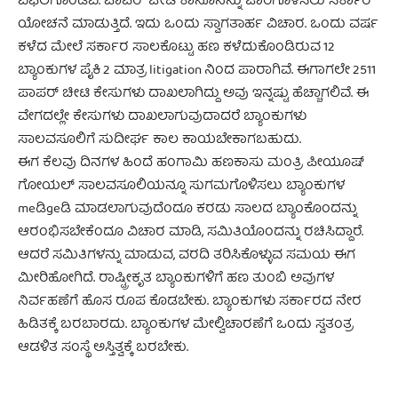
ವಿಫಲಗೊಂಡಿವೆ. ಪಾಪರ್ ಚೀಟಿ ಕಾನೂನನ್ನು ಜಾರಿಗೊಳಿಸಲು ಸರ್ಕಾರ
ಯೋಚನೆ ಮಾಡುತ್ತಿದೆ. ಇದು ಒಂದು ಸ್ವಾಗತಾರ್ಹ ವಿಚಾರ. ಒಂದು ವರ್ಷ
ಕಳೆದ ಮೇಲೆ ಸರ್ಕಾರ ಸಾಲಕೊಟ್ಟು ಹಣ ಕಳೆದುಕೊಂಡಿರುವ 12
ಬ್ಯಾಂಕುಗಳ ಪೈಕಿ 2 ಮಾತ್ರ litigation ನಿಂದ ಪಾರಾಗಿವೆ. ಈಗಾಗಲೇ 2511
ಪಾಪರ್ ಚೀಟಿ ಕೇಸುಗಳು ದಾಖಲಾಗಿದ್ದು ಅವು ಇನ್ನಷ್ಟು ಹೆಚ್ಚಾಗಲಿವೆ. ಈ
ವೇಗದಲ್ಲೇ ಕೇಸುಗಳು ದಾಖಲಾಗುವುದಾದರೆ ಬ್ಯಾಂಕುಗಳು
ಸಾಲವಸೂಲಿಗೆ ಸುದೀರ್ಘ ಕಾಲ ಕಾಯಬೇಕಾಗಬಹುದು.
ಈಗ ಕೆಲವು ದಿನಗಳ ಹಿಂದೆ ಹಂಗಾಮಿ ಹಣಕಾಸು ಮಂತ್ರಿ ಪೀಯೂಷ್
ಗೋಯಲ್ ಸಾಲವಸೂಲಿಯನ್ನೂ ಸುಗಮಗೊಳಿಸಲು ಬ್ಯಾಂಕುಗಳ
meಡಿgeಡಿ ಮಾಡಲಾಗುವುದೆಂದೂ ಕರಡು ಸಾಲದ ಬ್ಯಾಂಕೊಂದನ್ನು
ಆರಂಭಿಸಬೇಕೆಂದೂ ವಿಚಾರ ಮಾಡಿ, ಸಮಿತಿಯೊಂದನ್ನು ರಚಿಸಿದ್ದಾರೆ.
ಆದರೆ ಸಮಿತಿಗಳನ್ನು ಮಾಡುವ, ವರದಿ ತರಿಸಿಕೊಳ್ಳುವ ಸಮಯ ಈಗ
ಮೀರಿಹೋಗಿದೆ. ರಾಷ್ಟ್ರೀಕೃತ ಬ್ಯಾಂಕುಗಳಿಗೆ ಹಣ ತುಂಬಿ ಅವುಗಳ
ನಿರ್ವಹಣೆಗೆ ಹೊಸ ರೂಪ ಕೊಡಬೇಕು. ಬ್ಯಾಂಕುಗಳು ಸರ್ಕಾರದ ನೇರ
ಹಿಡಿತಕ್ಕೆ ಬರಬಾರದು. ಬ್ಯಾಂಕುಗಳ ಮೇಲ್ವಿಚಾರಣೆಗೆ ಒಂದು ಸ್ವತಂತ್ರ
ಆಡಳಿತ ಸಂಸ್ಥೆ ಅಸ್ತಿತ್ವಕ್ಕೆ ಬರಬೇಕು.