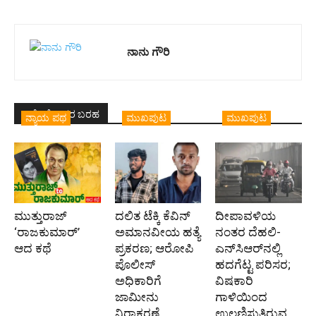
ನಾನು ಗೌರಿ
ಇದೇ ಲೇಖಕರ ಬರಹ
ನ್ಯಾಯ ಪಥ
ಮುಖಪುಟ
ಮುಖಪುಟ
ಮುತ್ತುರಾಜ್
ದಲಿತ ಟೆಕ್ಕಿ ಕೆವಿನ್
ದೀಪಾವಳಿಯ
‘ರಾಜಕುಮಾರ್‍’
ಅಮಾನವೀಯ ಹತ್ಯೆ
ನಂತರ ದೆಹಲಿ-
ಆದ ಕಥೆ
ಪ್ರಕರಣ; ಆರೋಪಿ
ಎನ್‌ಸಿಆರ್‌ನಲ್ಲಿ
ಪೊಲೀಸ್‌
ಹದಗೆಟ್ಟ ಪರಿಸರ;
ಅಧಿಕಾರಿಗೆ
ವಿಷಕಾರಿ
ಜಾಮೀನು
ಗಾಳಿಯಿಂದ
ನಿರಾಕರಣೆ
ಉಲ್ಬಣಿಸುತ್ತಿರುವ